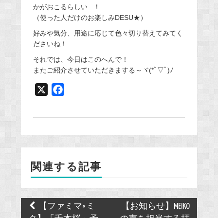
かがおこるらしい...！
（使った人だけのお楽しみDESU★）
好みや気分、用途に応じて色々切り替えてみてく
ださいね！
それでは、今日はこのへんで！
またご紹介させていただきまする～ヾ(*ﾟ▽ﾟ)ﾉ
X
F
a
c
e
b
o
関連する記事
o
k
Post
【ファミマ×ミ
【お知らせ】MEIKO