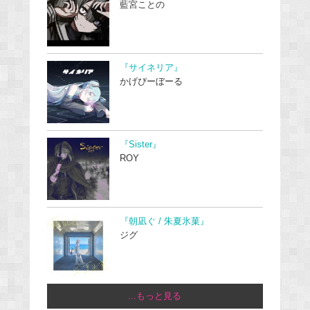
藍宮ことの
『サイネリア』
かげぴーぼーる
『Sister』
ROY
『朝凪ぐ / 朱夏氷菓』
ジグ
...もっと見る