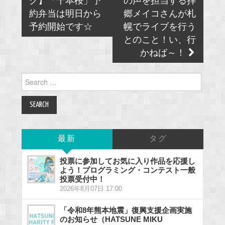
navigation
ク】「千本桜」予
の声を担当する拝
約弁当は明日から
郷メイコさんが札
予約開始です☆
幌でライブを行う
とのこと！い、行
かねば～！
Search
for:
最新
タグ
投票に参加してお気に入り作品を応援し
よう！プログラミング・コンテスト一般
投票受付中！
2026年8月07日 17:00
「令和8年熊本地震」復興支援企画実施
のお知らせ（HATSUNE MIKU