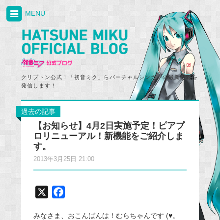
MENU
クリプトン公式！「初音ミク」らバーチャルシンガーの最新情報を
発信します！
過去の記事
【お知らせ】4月2日実施予定！ピアプ
ロリニューアル！新機能をご紹介しま
す。
2013年3月25日 21:00
X
F
a
みなさま、おこんばんは！むらちゃんです (♥。
c