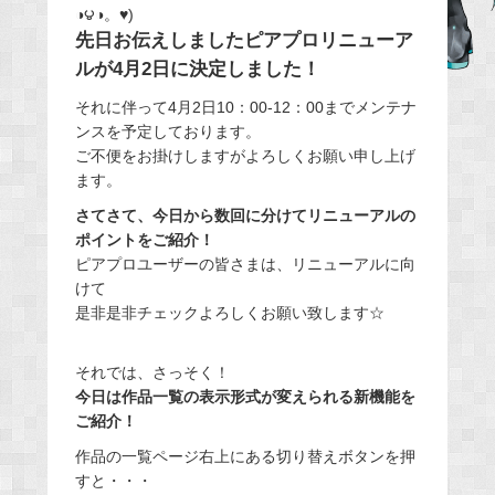
◑౪◑。♥)
e
先日お伝えしましたピアプロリニューア
b
ルが4月2日に決定しました！
o
それに伴って4月2日10：00-12：00までメンテナ
o
ンスを予定しております。
k
ご不便をお掛けしますがよろしくお願い申し上げ
ます。
さてさて、今日から数回に分けてリニューアルの
ポイントをご紹介！
ピアプロユーザーの皆さまは、リニューアルに向
けて
是非是非チェックよろしくお願い致します☆
それでは、さっそく！
今日は作品一覧の表示形式が変えられる新機能を
ご紹介！
作品の一覧ページ右上にある切り替えボタンを押
すと・・・