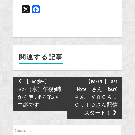
X
F
a
c
e
b
o
関連する記事
o
k
Post
【Google+】
【KARENT】Last
navigation
5/23（水）午後9時
Note．さん、Re:nG
から無力Pの第2回
さん、ＶＯＣＡＬ
中継です
Ｏ．ＩＤさん配信
スタート！
Search
for: