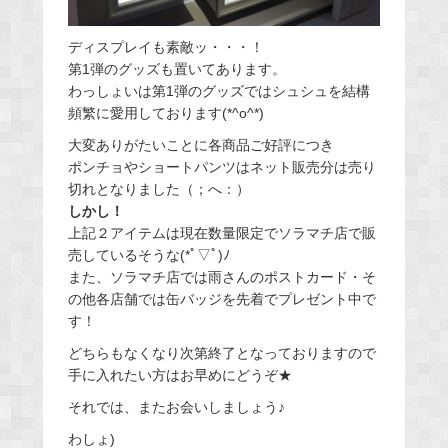
ディスプレイも素敵ッ・・・！
第1弾のグッズも置いてあります。
わっしょいは第1弾のグッズではシュシュを結構
頻繁に愛用しております(*^o^*)
大変ありがたいことに各商品ご好評につき
ポンチョやショートパンツはネット販売分は売り
切れとなりました（；へ：）
しかし！
上記２アイテムは現在数量限定でソラマチ店で販
売しているそうな(*ﾟ▽ﾟ)ﾉ
また、ソラマチ店では雨さんのポストカード・そ
の他各店舗では缶バッジを先着でプレゼント中で
す！
どちらもなくなり次第終了となっておりますので
手に入れたい方はお早めにどうぞ★
それでは、またお会いしましょう♪
わしょ)