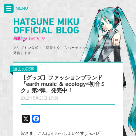
MENU
クリプトン公式！「初音ミク」らバーチャルシンガーの最新情報を
発信します！
過去の記事
【グッズ】ファッションブランド
『earth music ＆ ecology×初音ミ
ク』第2弾、発売中！
2012年5月23日 17:39
X
F
a
皆さま、こんばんわっしょいです(｡･ω･)ﾉﾞ
c