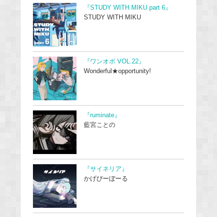
『STUDY WITH MIKU part 6』
STUDY WITH MIKU
『ワンオポ VOL.22』
Wonderful★opportunity!
『ruminate』
藍宮ことの
『サイネリア』
かげぴーぼーる