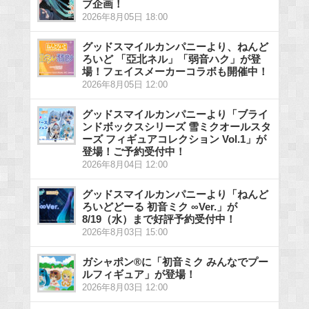
ブ企画！
2026年8月05日 18:00
グッドスマイルカンパニーより、ねんど
ろいど 「亞北ネル」「弱音ハク」が登
場！フェイスメーカーコラボも開催中！
2026年8月05日 12:00
グッドスマイルカンパニーより「ブライ
ンドボックスシリーズ 雪ミクオールスタ
ーズ フィギュアコレクション Vol.1」が
登場！ご予約受付中！
2026年8月04日 12:00
グッドスマイルカンパニーより「ねんど
ろいどどーる 初音ミク ∞Ver.」が
8/19（水）まで好評予約受付中！
2026年8月03日 15:00
ガシャポン®に「初音ミク みんなでプー
ルフィギュア」が登場！
2026年8月03日 12:00