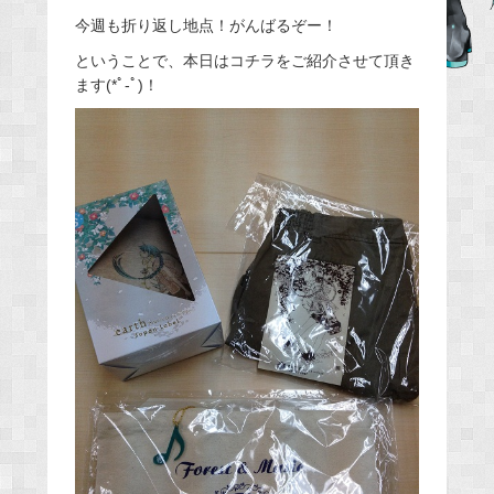
e
今週も折り返し地点！がんばるぞー！
b
ということで、本日はコチラをご紹介させて頂き
o
ます(*ﾟ-ﾟ)！
o
k