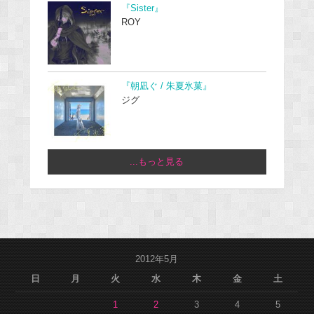
『Sister』
ROY
『朝凪ぐ / 朱夏氷菓』
ジグ
...もっと見る
2012年5月
日
月
火
水
木
金
土
1
2
3
4
5