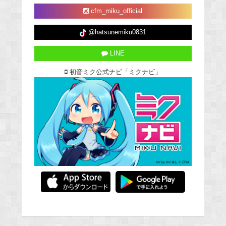
cfm_miku_official
@hatsunemiku0831
LINE
初音ミク公式ナビ「ミクナビ」