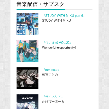
音楽配信・サブスク
『STUDY WITH MIKU part 6』
STUDY WITH MIKU
『ワンオポ VOL.22』
Wonderful★opportunity!
『ruminate』
藍宮ことの
『サイネリア』
かげぴーぼーる