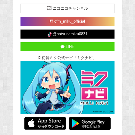
ニコニコチャンネル
cfm_miku_official
@hatsunemiku0831
LINE
初音ミク公式ナビ「ミクナビ」