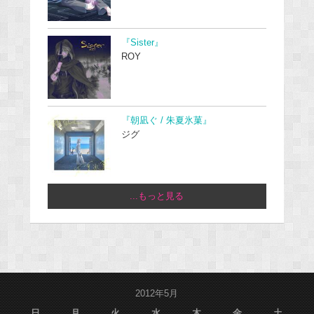
『Sister』
ROY
『朝凪ぐ / 朱夏氷菓』
ジグ
...もっと見る
2012年5月
日
月
火
水
木
金
土