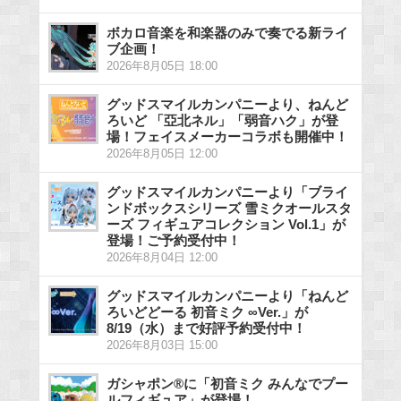
ボカロ音楽を和楽器のみで奏でる新ライ
ブ企画！
2026年8月05日 18:00
グッドスマイルカンパニーより、ねんど
ろいど 「亞北ネル」「弱音ハク」が登
場！フェイスメーカーコラボも開催中！
2026年8月05日 12:00
グッドスマイルカンパニーより「ブライ
ンドボックスシリーズ 雪ミクオールスタ
ーズ フィギュアコレクション Vol.1」が
登場！ご予約受付中！
2026年8月04日 12:00
グッドスマイルカンパニーより「ねんど
ろいどどーる 初音ミク ∞Ver.」が
8/19（水）まで好評予約受付中！
2026年8月03日 15:00
ガシャポン®に「初音ミク みんなでプー
ルフィギュア」が登場！