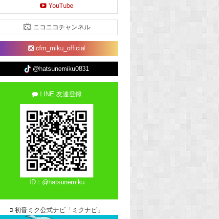
YouTube
ニコニコチャンネル
cfm_miku_official
@hatsunemiku0831
LINE 友達登録
ID：@hatsunemiku
初音ミク公式ナビ「ミクナビ」