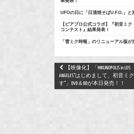
果発表！
UFOの日に「日清焼そばU.F.O.
【ピアプロ公式コラボ】『初音ミク「
コンテスト』結果発表！
「雪ミク時報」のリニューアル版が
Post
【映像化】「MIKUNOPOLIS in LOS
navigation
ANGELES"はじめまして、初音ミ
す"」DVD＆BDが本日発売！！