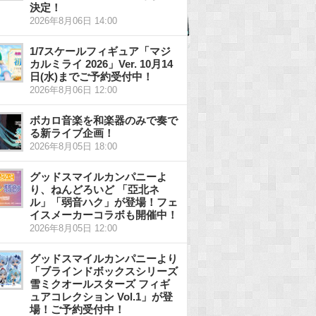
決定！
2026年8月06日 14:00
1/7スケールフィギュア「マジ
カルミライ 2026」Ver. 10月14
日(水)までご予約受付中！
2026年8月06日 12:00
ボカロ音楽を和楽器のみで奏で
る新ライブ企画！
2026年8月05日 18:00
グッドスマイルカンパニーよ
り、ねんどろいど 「亞北ネ
ル」「弱音ハク」が登場！フェ
イスメーカーコラボも開催中！
2026年8月05日 12:00
グッドスマイルカンパニーより
「ブラインドボックスシリーズ
雪ミクオールスターズ フィギ
ュアコレクション Vol.1」が登
場！ご予約受付中！