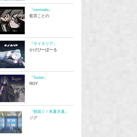
『ruminate』
藍宮ことの
『サイネリア』
かげぴーぼーる
『Sister』
ROY
『朝凪ぐ / 朱夏氷菓』
ジグ