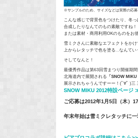
※サンプルのため、サイズなどは実際の応募
こんな感じで背景色をつけたり、冬っぽ
合成したりなんてのもの素敵ですね！
または素材・商用利用OKのものをお
雪ミクさんに素敵なエフェクトをかけ
上からレタッチで色を塗る...なんて
そしてなんと！
最優秀作品は第63回雪まつり開催期間中
北海道内で展開される
「SNOW MIKU
展示されちゃうんですーー！(ﾟ∀ﾟ )三 三(
SNOW MIKU 2012特設ページ 
ご応募は2012年1月5日（木）1
年末年始は雪ミクレタッチに一球入
ピアプロコラボ詳細はこちら>>