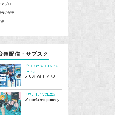
ピアプロ
過去の記事
音楽
音楽配信・サブスク
『STUDY WITH MIKU
part 6』
STUDY WITH MIKU
『ワンオポ VOL.22』
Wonderful★opportunity!