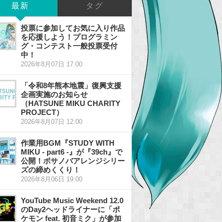
最新
タグ
投票に参加してお気に入り作品
を応援しよう！プログラミン
グ・コンテスト一般投票受付
中！
2026年8月07日 17:00
「令和8年熊本地震」復興支援
企画実施のお知らせ
（HATSUNE MIKU CHARITY
PROJECT）
2026年8月07日 12:00
作業用BGM『STUDY WITH
MIKU - part6 -』が『39ch』で
公開！ボサノバアレンジシリー
ズの締めくくり！
2026年8月06日 19:00
YouTube Music Weekend 12.0
のDay2ヘッドライナーに「ポ
ケモン feat. 初音ミク」が参加