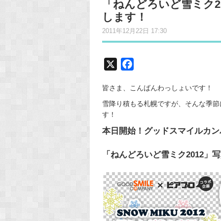
「ねんどろいど雪ミク2
します！
2011年12月22日 17:30
X
F
a
皆さま、こんばんわっしょいです！
c
e
雪降り積もる札幌ですが、そんな季節
す！
b
o
本日開始！グッドスマイルカンパ
o
k
「ねんどろいど雪ミク2012」