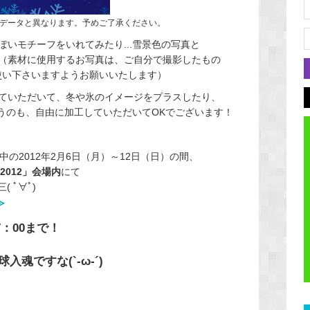
データと異なります。予めご了承ください。
いモチーフをいれてみたり...雪景色の写真と
（素材に使用するお写真は、ご自分で撮影したもの
使い下さいますようお願いいたします）
ていただいて、冬や氷のイメージをプラスしたり、
いうのも、自由に加工していただいてOKでございます！
の2012年2月6日（月）～12日（日）の間、
 2012」会場内
にて
 ﾟ∀ﾟ)
≫
7：00まで！
魂ですな(`-ω-´)