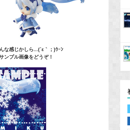
じかしら...(´ε｀；)ｳｰﾝ
サンプル画像をどうぞ！