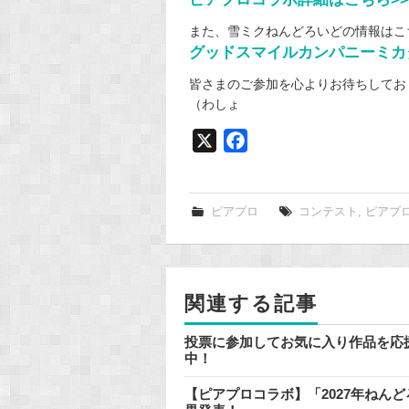
また、雪ミクねんどろいどの情報はこ
グッドスマイルカンパニーミカ
皆さまのご参加を心よりお待ちしており
（わしょ
X
F
a
c
e
ピアプロ
コンテスト
,
ピアプ
b
o
o
関連する記事
k
投票に参加してお気に入り作品を応
中！
【ピアプロコラボ】「2027年ねん