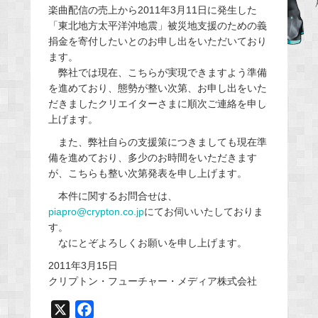
楽曲配信の売上から2011年3月11日に発生した
b
「東北地方太平洋沖地震」被災地支援のための義
o
捐金を寄付したいとのお申し出をいただいており
o
ます。
弊社では現在、こちらが実現できますよう準備
k
を進めており、態勢が整い次第、お申し出をいた
だきましたクリエイターさまに順次ご連絡を申し
上げます。
また、弊社自らの支援策につきましても現在準
備を進めており、多少のお時間をいただきます
が、こちらも整い次第発表を申し上げます。
本件に関するお問合せは、
piapro@crypton.co.jp
にてお伺いいたしておりま
す。
なにとぞよろしくお願いを申し上げます。
2011年3月15日
クリプトン・フューチャー・メディア株式会社
X
F