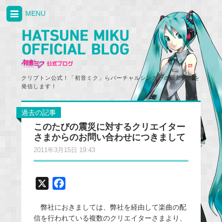
MENU
クリプトン公式！「初音ミク」らバーチャルシンガーの最新情報を
発信します！
過去の記事
このたびの震災に対するクリエイター
さまからのお問い合わせにつきまして
2011年3月15日 19:43
X
F
a
弊社におきましては、弊社を経由して楽曲の配
c
信を行われている複数のクリエイターさまより、
e