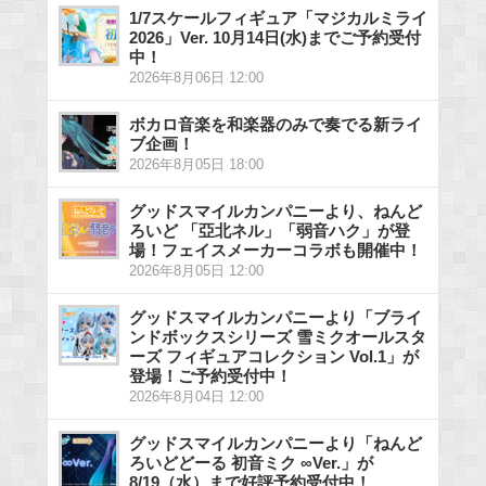
1/7スケールフィギュア「マジカルミライ
2026」Ver. 10月14日(水)までご予約受付
中！
2026年8月06日 12:00
ボカロ音楽を和楽器のみで奏でる新ライ
ブ企画！
2026年8月05日 18:00
グッドスマイルカンパニーより、ねんど
ろいど 「亞北ネル」「弱音ハク」が登
場！フェイスメーカーコラボも開催中！
2026年8月05日 12:00
グッドスマイルカンパニーより「ブライ
ンドボックスシリーズ 雪ミクオールスタ
ーズ フィギュアコレクション Vol.1」が
登場！ご予約受付中！
2026年8月04日 12:00
グッドスマイルカンパニーより「ねんど
ろいどどーる 初音ミク ∞Ver.」が
8/19（水）まで好評予約受付中！