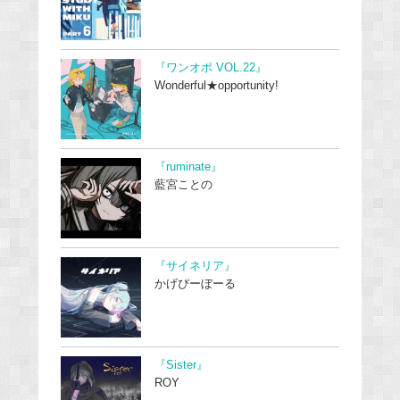
『ワンオポ VOL.22』
Wonderful★opportunity!
『ruminate』
藍宮ことの
『サイネリア』
かげぴーぼーる
『Sister』
ROY