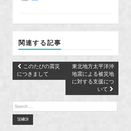
a
c
e
b
o
関連する記事
o
k
Post
このたびの震災
東北地方太平洋沖
navigation
につきまして
地震による被災地
に対する支援につ
いて
Search
for: