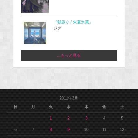
『朝凪ぐ / 朱夏氷菓』
ジグ
...もっと見る
2011年3月
日
月
火
水
木
金
土
1
2
3
4
5
6
7
8
9
10
11
12