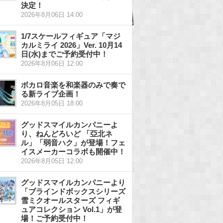
決定！
2026年8月06日 14:00
1/7スケールフィギュア「マジ
カルミライ 2026」Ver. 10月14
日(水)までご予約受付中！
2026年8月06日 12:00
ボカロ音楽を和楽器のみで奏で
る新ライブ企画！
2026年8月05日 18:00
グッドスマイルカンパニーよ
り、ねんどろいど 「亞北ネ
ル」「弱音ハク」が登場！フェ
イスメーカーコラボも開催中！
2026年8月05日 12:00
グッドスマイルカンパニーより
「ブラインドボックスシリーズ
雪ミクオールスターズ フィギ
ュアコレクション Vol.1」が登
場！ご予約受付中！