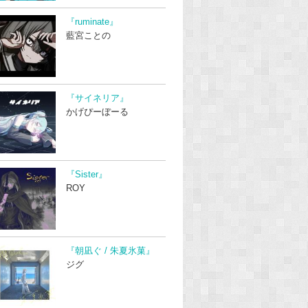
『ruminate』
藍宮ことの
『サイネリア』
かげぴーぼーる
『Sister』
ROY
『朝凪ぐ / 朱夏氷菓』
ジグ