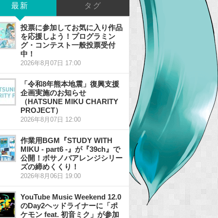
最新
タグ
投票に参加してお気に入り作品
を応援しよう！プログラミン
グ・コンテスト一般投票受付
中！
2026年8月07日 17:00
「令和8年熊本地震」復興支援
企画実施のお知らせ
（HATSUNE MIKU CHARITY
PROJECT）
2026年8月07日 12:00
作業用BGM『STUDY WITH
MIKU - part6 -』が『39ch』で
公開！ボサノバアレンジシリー
ズの締めくくり！
2026年8月06日 19:00
YouTube Music Weekend 12.0
のDay2ヘッドライナーに「ポ
ケモン feat. 初音ミク」が参加