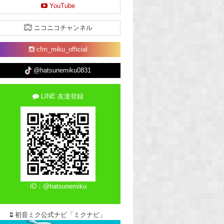
YouTube
ニコニコチャンネル
cfm_miku_official
@hatsunemiku0831
LINE 友達登録
ID：@hatsunemiku
初音ミク公式ナビ「ミクナビ」