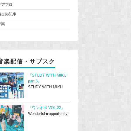
ピアプロ
過去の記事
音楽
音楽配信・サブスク
『STUDY WITH MIKU
part 6』
STUDY WITH MIKU
『ワンオポ VOL.22』
Wonderful★opportunity!