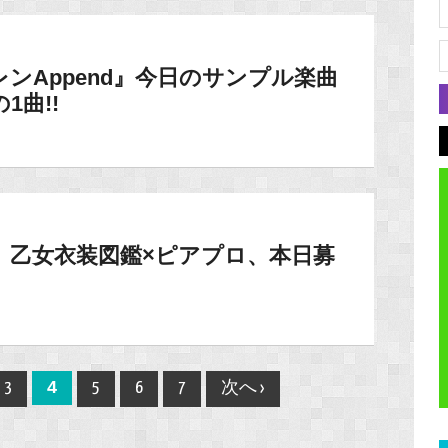
ンレンAppend』今日のサンプル楽曲
曲!!
】乙女衣装図鑑×ピアプロ、本日募
！
4
3
5
6
7
次へ ›