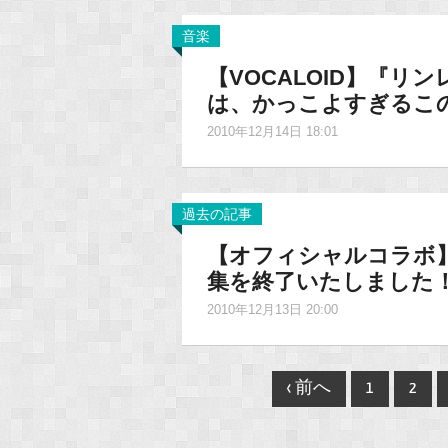
音楽
【VOCALOID】『リ
は、かっこよすぎるこの1
2010年12月14日 18:01
過去の記事
【オフィシャルコラボ
集を終了いたしました
2010年12月13日 20:00
Post
‹ 前へ
1
2
navigation