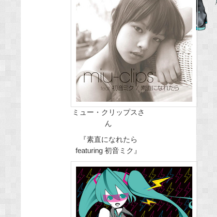
b
o
o
k
ミュー・クリップスさ
ん
『素直になれたら
featuring 初音ミク』