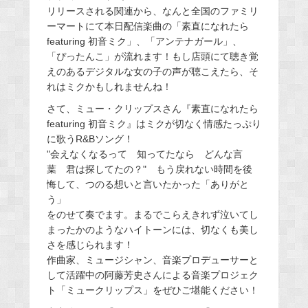
リリースされる関連から、なんと全国のファミリ
ーマートにて本日配信楽曲の「素直になれたら
featuring 初音ミク」、「アンテナガール」、
「ぴったんこ」が流れます！もし店頭にて聴き覚
えのあるデジタルな女の子の声が聴こえたら、そ
れはミクかもしれませんね！
さて、ミュー・クリップスさん『素直になれたら
featuring 初音ミク』はミクが切なく情感たっぷり
に歌うR&Bソング！
"会えなくなるって 知ってたなら どんな言
葉 君は探してたの？" もう戻れない時間を後
悔して、つのる想いと言いたかった「ありがと
う」
をのせて奏でます。まるでこらえきれず泣いてし
まったかのようなハイトーンには、切なくも美し
さを感じられます！
作曲家、ミュージシャン、音楽プロデューサーと
して活躍中の阿藤芳史さんによる音楽プロジェク
ト「ミュークリップス」をぜひご堪能ください！