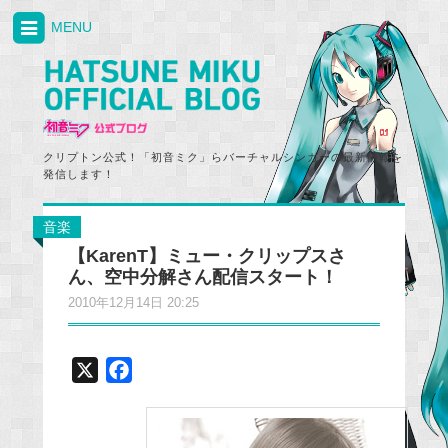
MENU
クリプトン公式！「初音ミク」らバーチャルシンガーの最新情報を
発信します！
音楽
【KarenT】ミュー・クリップスさ
ん、空中分解さん配信スタート！
2010年12月14日 20:25
X
F
a
c
e