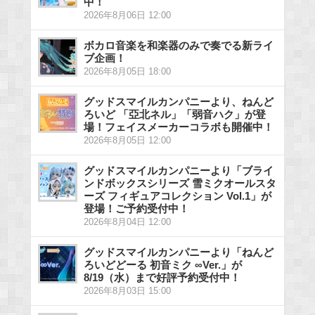
中！
2026年8月06日 12:00
ボカロ音楽を和楽器のみで奏でる新ライ
ブ企画！
2026年8月05日 18:00
グッドスマイルカンパニーより、ねんど
ろいど 「亞北ネル」「弱音ハク」が登
場！フェイスメーカーコラボも開催中！
2026年8月05日 12:00
グッドスマイルカンパニーより「ブライ
ンドボックスシリーズ 雪ミクオールスタ
ーズ フィギュアコレクション Vol.1」が
登場！ご予約受付中！
2026年8月04日 12:00
グッドスマイルカンパニーより「ねんど
ろいどどーる 初音ミク ∞Ver.」が
8/19（水）まで好評予約受付中！
2026年8月03日 15:00