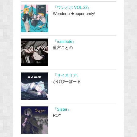
『ワンオポ VOL.22』
Wonderful★opportunity!
『ruminate』
藍宮ことの
『サイネリア』
かげぴーぼーる
『Sister』
ROY