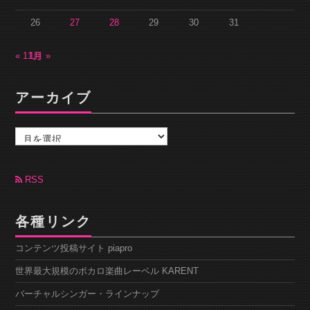
26
27
28
29
30
31
« 11月
1月 »
アーカイブ
ア
ー
カ
イ
ブ
RSS
各種リンク
コンテンツ投稿サイト piapro
世界最大規模のボカロ楽曲レーベル KARENT
バーチャルシンガー・ラインナップ