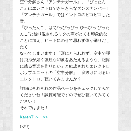
空中分解さん『アンテナガール』、『ぴったん
こ』はエレクトロできらきらなダンスナンバー！
「アンテナガール」ではイントロのピコピコした
音、
「ぴったんこ」は"ぴっぴっぴっ ぴっぴっ ぴった
んこ"と繰り返されるミクの声がとても印象的な
ことに加え、ビートにのせて思わず体が踊りだし
たく
なってしまいます！「形にとらわれず、空中で弾
け飛ぶが如く強烈な印象をあたえるような、記憶
に残る音楽を作りたい」と結成されたエレクトロ
ポップユニットの「空中分解」。底抜けに明るい
エレクトロ、聴いてみませんか？
詳細はそれぞれの作品ページをチェックしてみて
くださいね！試聴可能ですのでぜひ聴いてみてく
ださい！
それではまた！
KarenT へ >>
(K担)