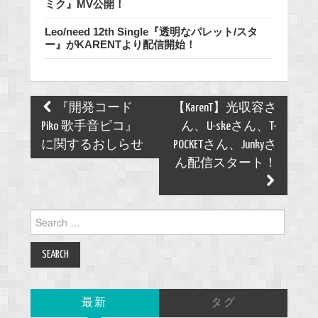
ミク』MV公開！
Leo/need 12th Single『透明なパレット/スタ
ー』がKARENTより配信開始！
Post
『開発コード
【KarenT】光収容さ
navigation
Piko 歌手音ピコ』
ん、U-skeさん、T-
に関するおしらせ
POCKETさん、Junkyさ
ん配信スタート！
Search
for:
最新
タグ