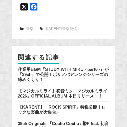
X
F
a
c
e
音楽
KARENT/音楽配信
b
o
o
関連する記事
k
作業用BGM『STUDY WITH MIKU - part6 -』が
『39ch』で公開！ボサノバアレンジシリーズの
締めくくり！
【マジカルミライ】初音ミク「マジカルミライ
2026」OFFICIAL ALBUM 本日リリース！！
【KARENT】「ROCK SPIRIT」特集公開！ロ
ックな楽曲が大集合♪
39ch Originals 『Cocho Cocho / 鬱P feat. 初音