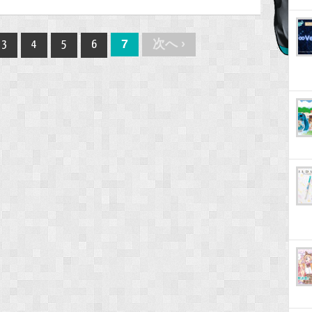
7
次へ ›
3
4
5
6