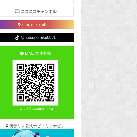
ニコニコチャンネル
cfm_miku_official
@hatsunemiku0831
LINE 友達登録
ID：@hatsunemiku
初音ミク公式ナビ「ミクナビ」