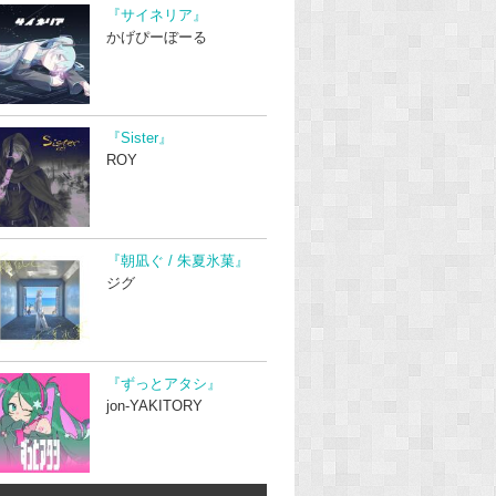
『サイネリア』
かげぴーぼーる
『Sister』
ROY
『朝凪ぐ / 朱夏氷菓』
ジグ
『ずっとアタシ』
jon-YAKITORY