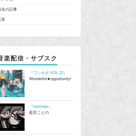
過去の記事
音楽
音楽配信・サブスク
『ワンオポ VOL.22』
Wonderful★opportunity!
『ruminate』
藍宮ことの