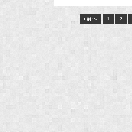
Post
‹ 前へ
1
2
navigation