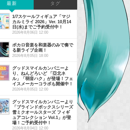
最新
タグ
1/7スケールフィギュア「マジ
カルミライ 2026」Ver. 10月14
日(水)までご予約受付中！
2026年8月06日 12:00
ボカロ音楽を和楽器のみで奏で
る新ライブ企画！
2026年8月05日 18:00
グッドスマイルカンパニーよ
り、ねんどろいど 「亞北ネ
ル」「弱音ハク」が登場！フェ
イスメーカーコラボも開催中！
2026年8月05日 12:00
グッドスマイルカンパニーより
「ブラインドボックスシリーズ
雪ミクオールスターズ フィギ
ュアコレクション Vol.1」が登
場！ご予約受付中！
2026年8月04日 12:00