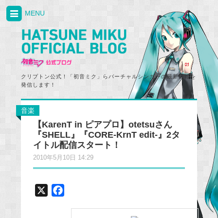
MENU
クリプトン公式！「初音ミク」らバーチャルシンガーの最新情報を
発信します！
音楽
【KarenT in ピアプロ】otetsuさん
『SHELL』『CORE-KrnT edit-』2タ
イトル配信スタート！
2010年5月10日 14:29
X
F
a
c