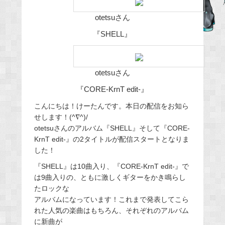
e
otetsuさん
b
『SHELL』
o
o
k
otetsuさん
『CORE-KrnT edit-』
こんにちは！けーたんです。本日の配信をお知ら
せします！(^∇^)/
otetsuさんのアルバム『SHELL』そして『CORE-
KrnT edit-』の2タイトルが配信スタートとなりま
した！
『SHELL』は10曲入り、『CORE-KrnT edit-』で
は9曲入りの、ともに激しくギターをかき鳴らし
たロックな
アルバムになっています！これまで発表してこら
れた人気の楽曲はもちろん、それぞれのアルバム
に新曲が