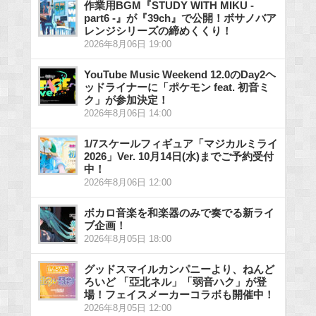
作業用BGM『STUDY WITH MIKU -
part6 -』が『39ch』で公開！ボサノバア
レンジシリーズの締めくくり！
2026年8月06日 19:00
YouTube Music Weekend 12.0のDay2ヘ
ッドライナーに「ポケモン feat. 初音ミ
ク」が参加決定！
2026年8月06日 14:00
1/7スケールフィギュア「マジカルミライ
2026」Ver. 10月14日(水)までご予約受付
中！
2026年8月06日 12:00
ボカロ音楽を和楽器のみで奏でる新ライ
ブ企画！
2026年8月05日 18:00
グッドスマイルカンパニーより、ねんど
ろいど 「亞北ネル」「弱音ハク」が登
場！フェイスメーカーコラボも開催中！
2026年8月05日 12:00