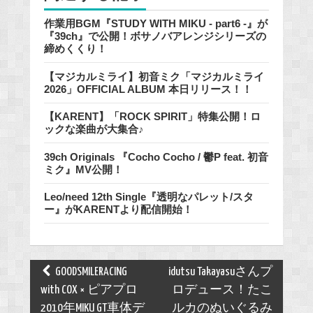
作業用BGM『STUDY WITH MIKU - part6 -』が
『39ch』で公開！ボサノバアレンジシリーズの
締めくくり！
【マジカルミライ】初音ミク「マジカルミライ
2026」OFFICIAL ALBUM 本日リリース！！
【KARENT】「ROCK SPIRIT」特集公開！ロ
ックな楽曲が大集合♪
39ch Originals 『Cocho Cocho / 鬱P feat. 初音
ミク』MV公開！
Leo/need 12th Single『透明なパレット/スタ
ー』がKARENTより配信開始！
Post
GOODSMILERACING
idutsu Takayasuさんプ
navigation
with COX × ピアプロ
ロデュース！たこ
2010年MIKU GT車体デ
ルカのぬいぐるみ