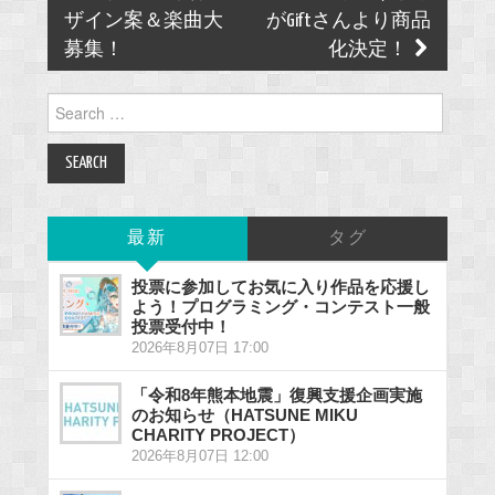
ザイン案＆楽曲大
がGiftさんより商品
募集！
化決定！
Search
for:
最新
タグ
投票に参加してお気に入り作品を応援し
よう！プログラミング・コンテスト一般
投票受付中！
2026年8月07日 17:00
「令和8年熊本地震」復興支援企画実施
のお知らせ（HATSUNE MIKU
CHARITY PROJECT）
2026年8月07日 12:00