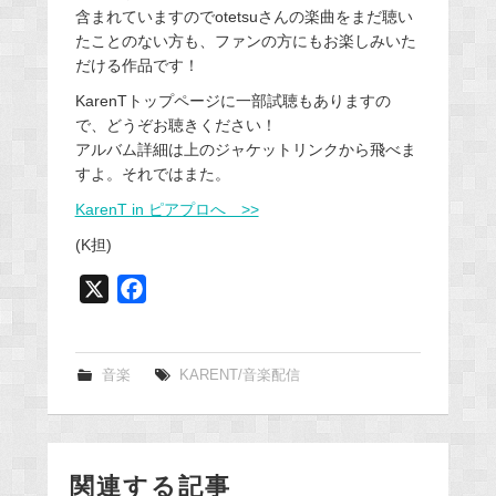
含まれていますのでotetsuさんの楽曲をまだ聴い
たことのない方も、ファンの方にもお楽しみいた
だける作品です！
KarenTトップページに一部試聴もありますの
で、どうぞお聴きください！
アルバム詳細は上のジャケットリンクから飛べま
すよ。それではまた。
KarenT in ピアプロへ >>
(K担)
X
F
a
c
e
音楽
KARENT/音楽配信
b
o
o
関連する記事
k