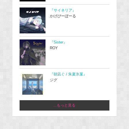
『サイネリア』
かげぴーぼーる
『Sister』
ROY
『朝凪ぐ / 朱夏氷菓』
ジグ
...もっと見る