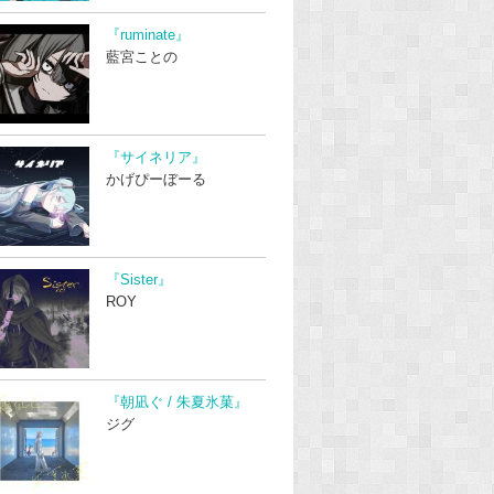
『ruminate』
藍宮ことの
『サイネリア』
かげぴーぼーる
『Sister』
ROY
『朝凪ぐ / 朱夏氷菓』
ジグ