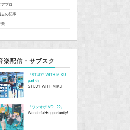
ピアプロ
過去の記事
音楽
音楽配信・サブスク
『STUDY WITH MIKU
part 6』
STUDY WITH MIKU
『ワンオポ VOL.22』
Wonderful★opportunity!