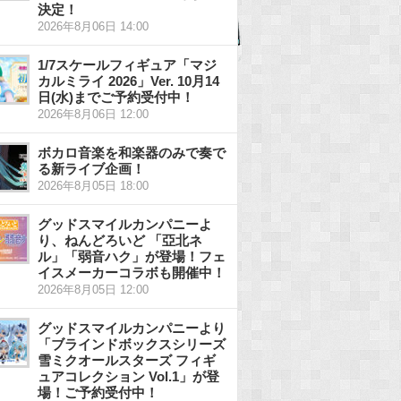
決定！
2026年8月06日 14:00
1/7スケールフィギュア「マジ
カルミライ 2026」Ver. 10月14
日(水)までご予約受付中！
2026年8月06日 12:00
ボカロ音楽を和楽器のみで奏で
る新ライブ企画！
2026年8月05日 18:00
グッドスマイルカンパニーよ
り、ねんどろいど 「亞北ネ
ル」「弱音ハク」が登場！フェ
イスメーカーコラボも開催中！
2026年8月05日 12:00
グッドスマイルカンパニーより
「ブラインドボックスシリーズ
雪ミクオールスターズ フィギ
ュアコレクション Vol.1」が登
場！ご予約受付中！