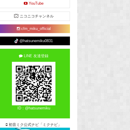
YouTube
ニコニコチャンネル
cfm_miku_official
@hatsunemiku0831
LINE 友達登録
ID：@hatsunemiku
初音ミク公式ナビ「ミクナビ」