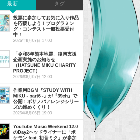
最新
タグ
投票に参加してお気に入り作品
を応援しよう！プログラミン
グ・コンテスト一般投票受付
中！
2026年8月07日 17:00
「令和8年熊本地震」復興支援
企画実施のお知らせ
（HATSUNE MIKU CHARITY
PROJECT）
2026年8月07日 12:00
作業用BGM『STUDY WITH
MIKU - part6 -』が『39ch』で
公開！ボサノバアレンジシリー
ズの締めくくり！
2026年8月06日 19:00
YouTube Music Weekend 12.0
のDay2ヘッドライナーに「ポ
ケモン feat. 初音ミク」が参加