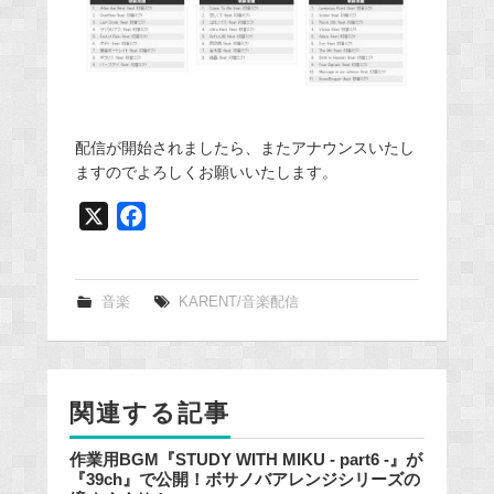
配信が開始されましたら、またアナウンスいたし
ますのでよろしくお願いいたします。
X
F
a
c
e
音楽
KARENT/音楽配信
b
o
o
関連する記事
k
作業用BGM『STUDY WITH MIKU - part6 -』が
『39ch』で公開！ボサノバアレンジシリーズの