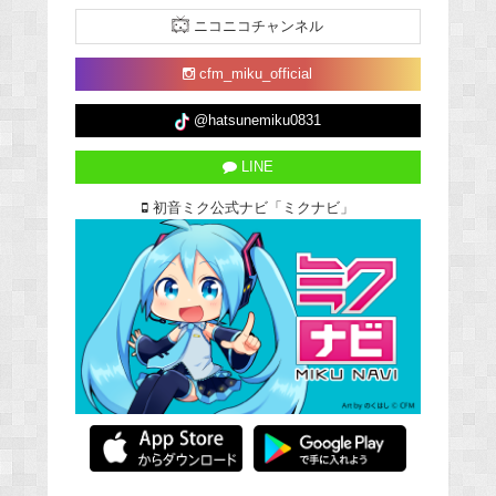
ニコニコチャンネル
cfm_miku_official
@hatsunemiku0831
LINE
初音ミク公式ナビ「ミクナビ」