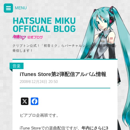
MENU
クリプトン公式！「初音ミク」らバーチャルシンガーの最新情報を
発信します！
音楽
iTunes Store第2弾配信アルバム情報
2008年12月24日 20:50
X
F
a
ピアプロ企画班です。
c
e
iTune Storeでの楽曲配信ですが、
年内にさらに3