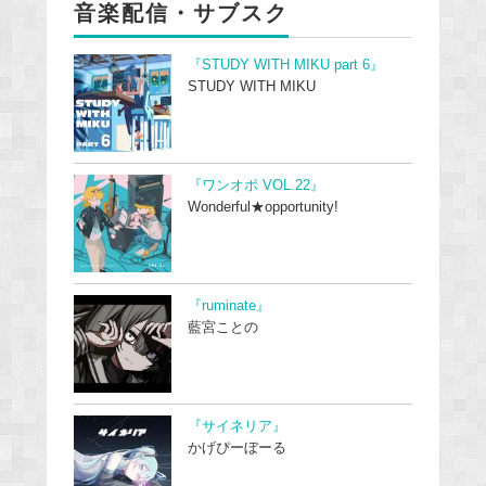
音楽配信・サブスク
『STUDY WITH MIKU part 6』
STUDY WITH MIKU
『ワンオポ VOL.22』
Wonderful★opportunity!
『ruminate』
藍宮ことの
『サイネリア』
かげぴーぼーる