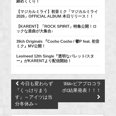
締めくくり！
【マジカルミライ】初音ミク「マジカルミライ
2026」OFFICIAL ALBUM 本日リリース！！
【KARENT】「ROCK SPIRIT」特集公開！ロ
ックな楽曲が大集合♪
39ch Originals 『Cocho Cocho / 鬱P feat. 初音
ミク』MV公開！
Leo/need 12th Single『透明なパレット/スタ
ー』がKARENTより配信開始！
Post
今日も変わらず
SEGA×ピアプロコラ
navigation
『くっけりまう
ボC結果発表！！！
す』～アイツは当
分冬休み～