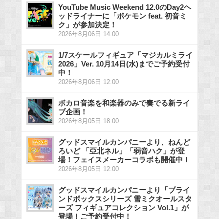
YouTube Music Weekend 12.0のDay2ヘ
ッドライナーに「ポケモン feat. 初音ミ
ク」が参加決定！
2026年8月06日 14:00
1/7スケールフィギュア「マジカルミライ
2026」Ver. 10月14日(水)までご予約受付
中！
2026年8月06日 12:00
ボカロ音楽を和楽器のみで奏でる新ライ
ブ企画！
2026年8月05日 18:00
グッドスマイルカンパニーより、ねんど
ろいど 「亞北ネル」「弱音ハク」が登
場！フェイスメーカーコラボも開催中！
2026年8月05日 12:00
グッドスマイルカンパニーより「ブライ
ンドボックスシリーズ 雪ミクオールスタ
ーズ フィギュアコレクション Vol.1」が
登場！ご予約受付中！