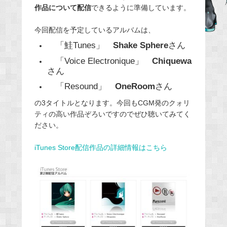
b
作品について配信
できるように準備しています。
o
o
今回配信を予定しているアルバムは、
k
「鮭Tunes」
Shake Sphere
さん
「Voice Electronique」
Chiquewa
さん
「Resound」
OneRoom
さん
の3タイトルとなります。今回もCGM発のクォリ
ティの高い作品ぞろいですのでぜひ聴いてみてく
ださい。
iTunes Store配信作品の詳細情報はこちら