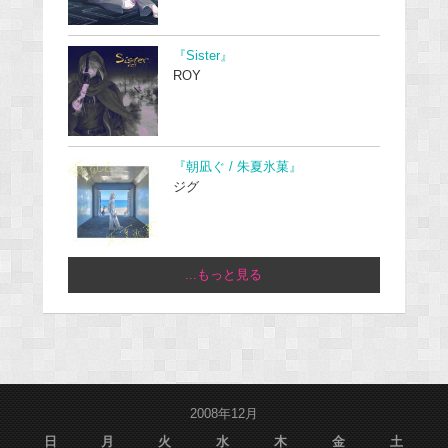
『Sister』
ROY
『朝凪ぐ / 朱夏氷菓』
ジグ
...もっと見る
2008年12月
日
月
火
水
木
金
土