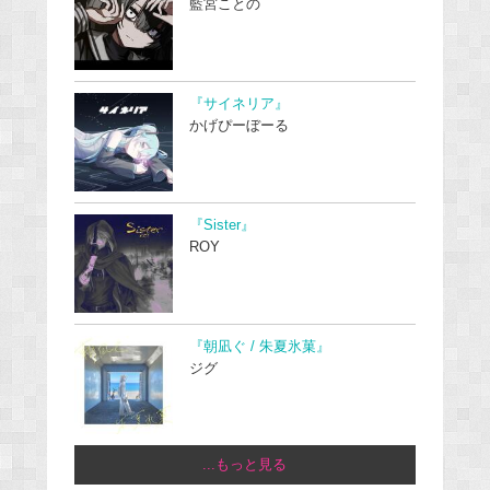
藍宮ことの
『サイネリア』
かげぴーぼーる
『Sister』
ROY
『朝凪ぐ / 朱夏氷菓』
ジグ
...もっと見る