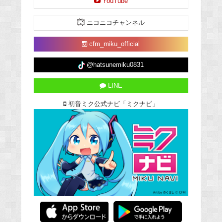
YouTube
ニコニコチャンネル
cfm_miku_official
@hatsunemiku0831
LINE
初音ミク公式ナビ「ミクナビ」