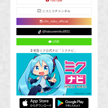
YouTube
ニコニコチャンネル
cfm_miku_official
@hatsunemiku0831
LINE
初音ミク公式ナビ「ミクナビ」