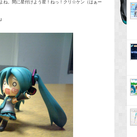
よね。間に星付けよう星！ねっ！クリ☆ケン（はぁー
」