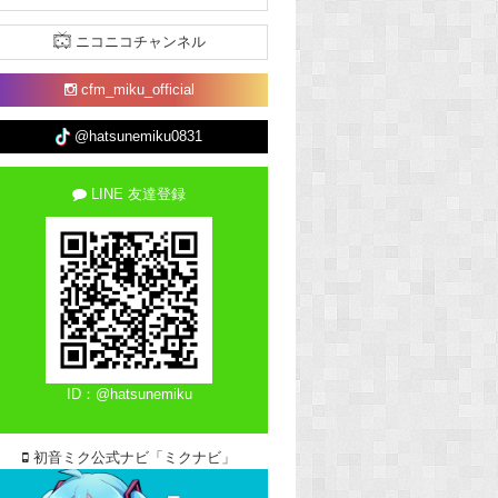
ニコニコチャンネル
cfm_miku_official
@hatsunemiku0831
LINE 友達登録
ID：@hatsunemiku
初音ミク公式ナビ「ミクナビ」