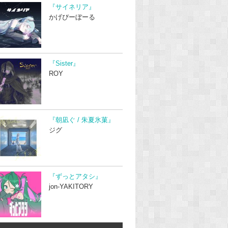
『サイネリア』
かげぴーぼーる
『Sister』
ROY
『朝凪ぐ / 朱夏氷菓』
ジグ
『ずっとアタシ』
jon-YAKITORY