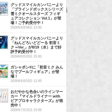
グッドスマイルカンパニーより
「ブラインドボックスシリーズ
雪ミクオールスターズ フィギ
ュアコレクション Vol.1」が登
場！ご予約受付中！
2026年8月04日 12:00
グッドスマイルカンパニーより
「ねんどろいどどーる 初音ミ
ク ∞Ver.」が8/19（水）まで好
評予約受付中！
2026年8月03日 15:00
ガシャポン®に「初音ミク みん
なでプールフィギュア」が登
場！
2026年8月03日 12:00
おだやかな色合いのラインマー
カー『マイルドライナー with
ピアプロキャラクターズ』が発
売中！
2026年7月31日 15:00