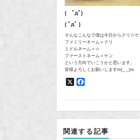
( ﾟдﾟ)
( ﾟдﾟ )
そんなこんなで僕は今日からクリ☆ケ
ファミリーネーム＝クリ
ミドルネーム＝☆
ファーストネーム＝ケン
という方向でいこうかと思います。
皆様よろしくお願いしますm(_ _)m
X
F
a
c
e
b
o
関連する記事
o
k