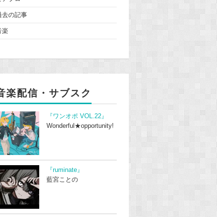
過去の記事
音楽
音楽配信・サブスク
『ワンオポ VOL.22』
Wonderful★opportunity!
『ruminate』
藍宮ことの