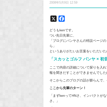
2008年5月9日 12:59
X
F
a
どうもkenです。
c
つい先日先輩に、
e
「ブログにパンヤさんの特設ページの
b
ら」
o
というありがたいお言葉をいただいた
o
「スカッとゴルフ パンヤ × 初
k
ここで内容の詳細について探りを入れ
報を聞きだすことができませんでした(
そこからこのブログの話が膨らんで、
ここから先輩のターン！
「まずkenってHNさ、インパクトが
さ。」