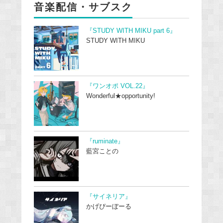
音楽配信・サブスク
『STUDY WITH MIKU part 6』
STUDY WITH MIKU
『ワンオポ VOL.22』
Wonderful★opportunity!
『ruminate』
藍宮ことの
『サイネリア』
かげぴーぼーる