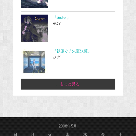
『Sister』
ROY
『朝凪ぐ / 朱夏氷菓』
ジグ
...もっと見る
2008年5月
日
月
火
水
木
金
土