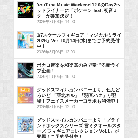
YouTube Music Weekend 12.0のDay2ヘ
ッドライナーに「ポケモン feat. 初音ミ
ク」が参加決定！
2026年8月06日 14:00
1/7スケールフィギュア「マジカルミライ
2026」Ver. 10月14日(水)までご予約受付
中！
2026年8月06日 12:00
ボカロ音楽を和楽器のみで奏でる新ライ
ブ企画！
2026年8月05日 18:00
グッドスマイルカンパニーより、ねんど
ろいど 「亞北ネル」「弱音ハク」が登
場！フェイスメーカーコラボも開催中！
2026年8月05日 12:00
グッドスマイルカンパニーより「ブライ
ンドボックスシリーズ 雪ミクオールスタ
ーズ フィギュアコレクション Vol.1」が
登場！ご予約受付中！