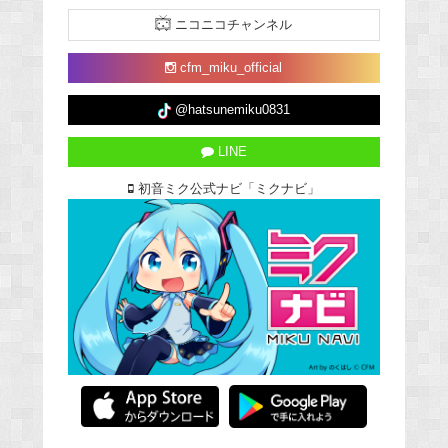
ニコニコチャンネル
cfm_miku_official
@hatsunemiku0831
LINE
初音ミク公式ナビ「ミクナビ」