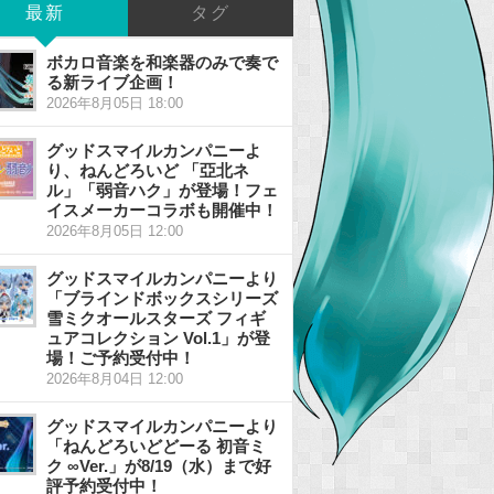
最新
タグ
ボカロ音楽を和楽器のみで奏で
る新ライブ企画！
2026年8月05日 18:00
グッドスマイルカンパニーよ
り、ねんどろいど 「亞北ネ
ル」「弱音ハク」が登場！フェ
イスメーカーコラボも開催中！
2026年8月05日 12:00
グッドスマイルカンパニーより
「ブラインドボックスシリーズ
雪ミクオールスターズ フィギ
ュアコレクション Vol.1」が登
場！ご予約受付中！
2026年8月04日 12:00
グッドスマイルカンパニーより
「ねんどろいどどーる 初音ミ
ク ∞Ver.」が8/19（水）まで好
評予約受付中！