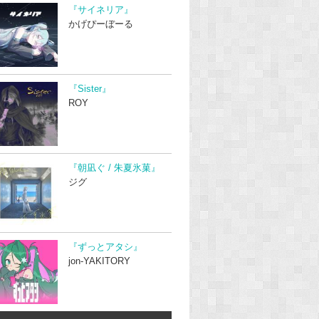
『サイネリア』
かげぴーぼーる
『Sister』
ROY
『朝凪ぐ / 朱夏氷菓』
ジグ
『ずっとアタシ』
jon-YAKITORY