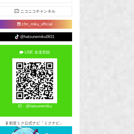
ニコニコチャンネル
cfm_miku_official
@hatsunemiku0831
LINE 友達登録
ID：@hatsunemiku
初音ミク公式ナビ「ミクナビ」