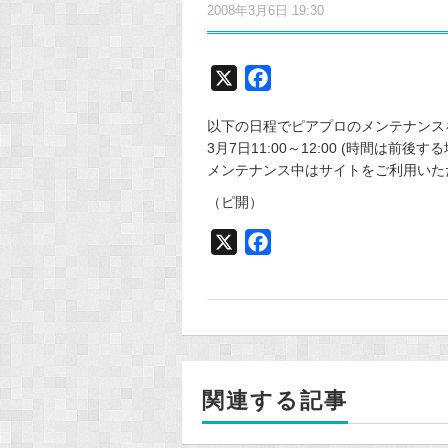
2008年3月6日 19:30
X
F
a
以下の日程でピアプロのメンテナンス
c
3月7日11:00～12:00 (時間は前後
e
メンテナンス中はサイトをご利用いた
b
（ピ開）
o
o
X
F
k
a
c
e
b
o
関連する記事
o
k