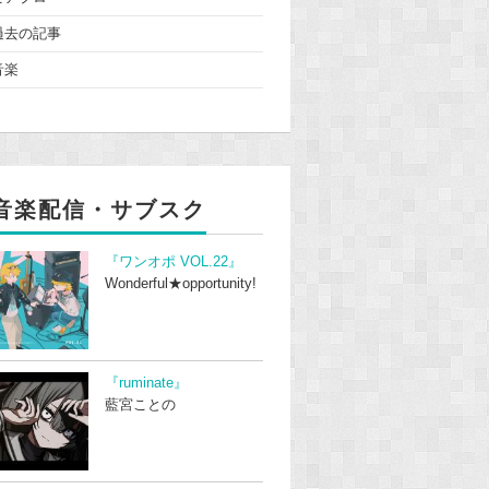
過去の記事
音楽
音楽配信・サブスク
『ワンオポ VOL.22』
Wonderful★opportunity!
『ruminate』
藍宮ことの