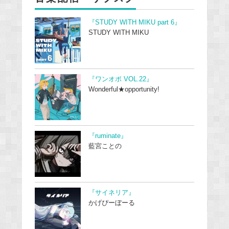
『STUDY WITH MIKU part 6』
STUDY WITH MIKU
『ワンオポ VOL.22』
Wonderful★opportunity!
『ruminate』
藍宮ことの
『サイネリア』
かげぴーぼーる