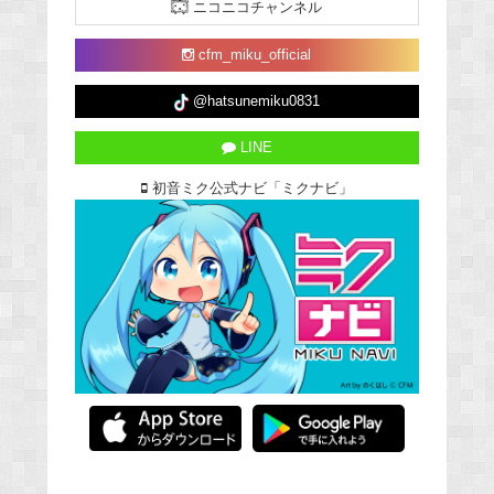
ニコニコチャンネル
cfm_miku_official
@hatsunemiku0831
LINE
初音ミク公式ナビ「ミクナビ」