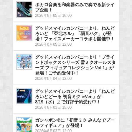
ボカロ音楽を和楽器のみで奏でる新ライ
ブ企画！
2026年8月05日 18:00
グッドスマイルカンパニーより、ねんど
ろいど 「亞北ネル」「弱音ハク」が登
場！フェイスメーカーコラボも開催中！
2026年8月05日 12:00
グッドスマイルカンパニーより「ブライ
ンドボックスシリーズ 雪ミクオールスタ
ーズ フィギュアコレクション Vol.1」が
登場！ご予約受付中！
2026年8月04日 12:00
グッドスマイルカンパニーより「ねんど
ろいどどーる 初音ミク ∞Ver.」が
8/19（水）まで好評予約受付中！
2026年8月03日 15:00
ガシャポン®に「初音ミク みんなでプー
ルフィギュア」が登場！
2026年8月03日 12:00