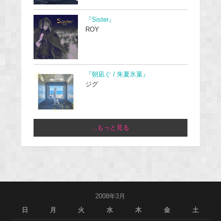
『Sister』
ROY
『朝凪ぐ / 朱夏氷菓』
ジグ
...もっと見る
2008年3月
日
月
火
水
木
金
土