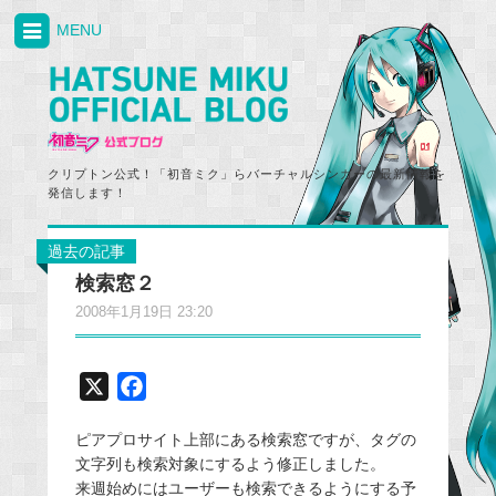
MENU
クリプトン公式！「初音ミク」らバーチャルシンガーの最新情報を
発信します！
過去の記事
検索窓２
2008年1月19日 23:20
X
F
a
ピアプロサイト上部にある検索窓ですが、タグの
c
文字列も検索対象にするよう修正しました。
e
来週始めにはユーザーも検索できるようにする予