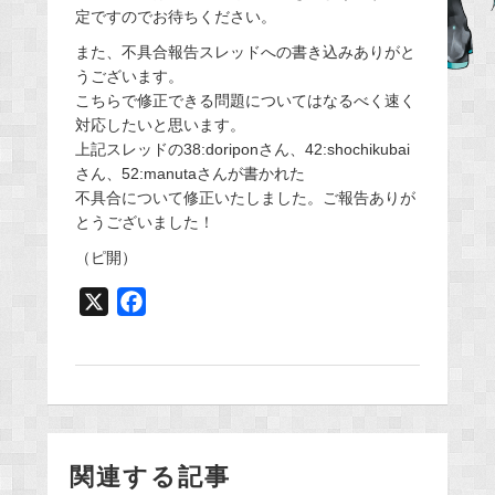
b
定ですのでお待ちください。
o
また、不具合報告スレッドへの書き込みありがと
o
うございます。
k
こちらで修正できる問題についてはなるべく速く
対応したいと思います。
上記スレッドの38:doriponさん、42:shochikubai
さん、52:manutaさんが書かれた
不具合について修正いたしました。ご報告ありが
とうございました！
（ピ開）
X
F
a
c
e
b
o
関連する記事
o