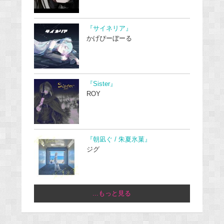
『サイネリア』
かげぴーぼーる
『Sister』
ROY
『朝凪ぐ / 朱夏氷菓』
ジグ
...もっと見る