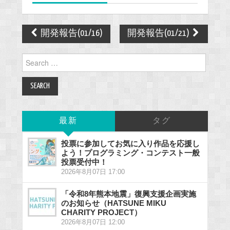
k
Post
開発報告(01/16)
開発報告(01/21)
navigation
Search
for:
最新
タグ
投票に参加してお気に入り作品を応援し
よう！プログラミング・コンテスト一般
投票受付中！
2026年8月07日 17:00
「令和8年熊本地震」復興支援企画実施
のお知らせ（HATSUNE MIKU
CHARITY PROJECT）
2026年8月07日 12:00