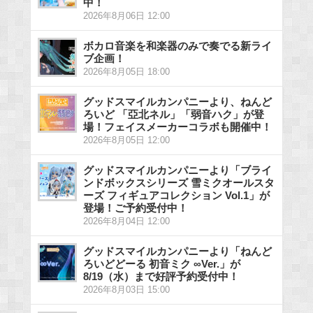
中！
2026年8月06日 12:00
ボカロ音楽を和楽器のみで奏でる新ライ
ブ企画！
2026年8月05日 18:00
グッドスマイルカンパニーより、ねんど
ろいど 「亞北ネル」「弱音ハク」が登
場！フェイスメーカーコラボも開催中！
2026年8月05日 12:00
グッドスマイルカンパニーより「ブライ
ンドボックスシリーズ 雪ミクオールスタ
ーズ フィギュアコレクション Vol.1」が
登場！ご予約受付中！
2026年8月04日 12:00
グッドスマイルカンパニーより「ねんど
ろいどどーる 初音ミク ∞Ver.」が
8/19（水）まで好評予約受付中！
2026年8月03日 15:00