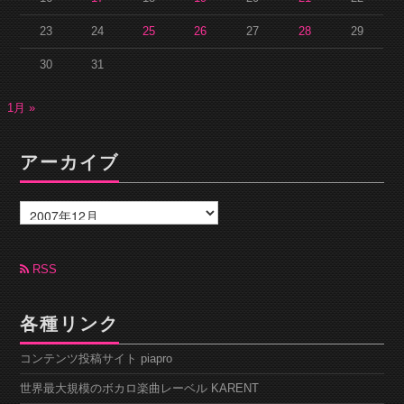
23
24
25
26
27
28
29
30
31
1月 »
アーカイブ
ア
ー
カ
イ
ブ
RSS
各種リンク
コンテンツ投稿サイト piapro
世界最大規模のボカロ楽曲レーベル KARENT