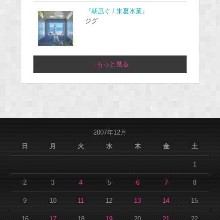
『朝凪ぐ / 朱夏氷菓』
ジグ
...もっと見る
2007年12月
日
月
火
水
木
金
土
1
2
3
4
5
6
7
8
9
10
11
12
13
14
15
16
17
18
19
20
21
22