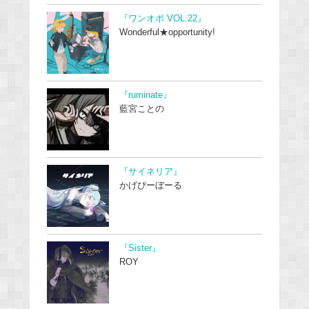
『ワンオポ VOL.22』
Wonderful★opportunity!
『ruminate』
藍宮ことの
『サイネリア』
かげぴーぼーる
『Sister』
ROY