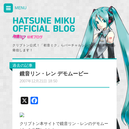
MENU
クリプトン公式！「初音ミク」らバーチャルシンガーの最新情報を
発信します！
過去の記事
鏡音リン・レン デモムービー
2007年12月21日 18:50
X
F
a
c
e
クリプトン本サイトで鏡音リン・レンのデモムー