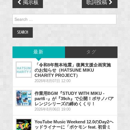
Post
掲示板
歌詞投稿
navigation
Search
for:
最新
タグ
「令和8年熊本地震」復興支援企画実施
のお知らせ（HATSUNE MIKU
CHARITY PROJECT）
2026年8月07日 12:00
作業用BGM『STUDY WITH MIKU -
part6 -』が『39ch』で公開！ボサノバア
レンジシリーズの締めくくり！
2026年8月06日 19:00
YouTube Music Weekend 12.0のDay2ヘ
ッドライナーに「ポケモン feat. 初音ミ