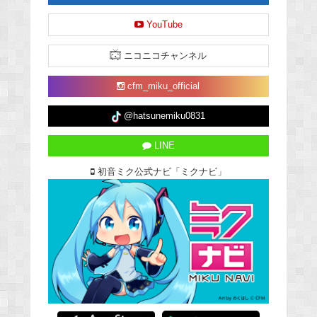
YouTube
ニコニコチャンネル
cfm_miku_official
@hatsunemiku0831
LINE
初音ミク公式ナビ「ミクナビ」