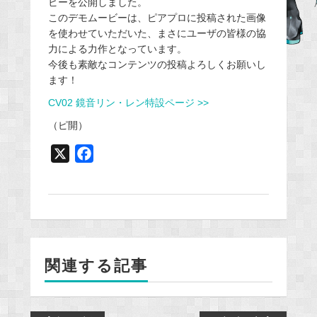
ビーを公開しました。
b
このデモムービーは、ピアプロに投稿された画像
o
を使わせていただいた、まさにユーザの皆様の協
o
力による力作となっています。
k
今後も素敵なコンテンツの投稿よろしくお願いし
ます！
CV02 鏡音リン・レン特設ページ >>
（ピ開）
X
F
a
c
e
b
o
関連する記事
o
k