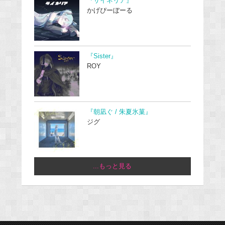
『サイネリア』
かげぴーぼーる
『Sister』
ROY
『朝凪ぐ / 朱夏氷菓』
ジグ
...もっと見る