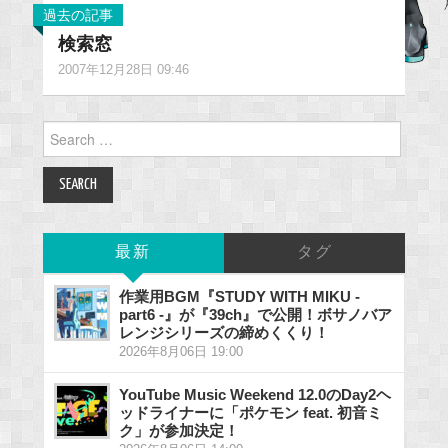
過去の記事
検索窓
2007年12月28日 09:46
Search
for:
最新
タグ
作業用BGM『STUDY WITH MIKU -
part6 -』が『39ch』で公開！ボサノバア
レンジシリーズの締めくくり！
2026年8月06日 19:00
YouTube Music Weekend 12.0のDay2ヘ
ッドライナーに「ポケモン feat. 初音ミ
ク」が参加決定！