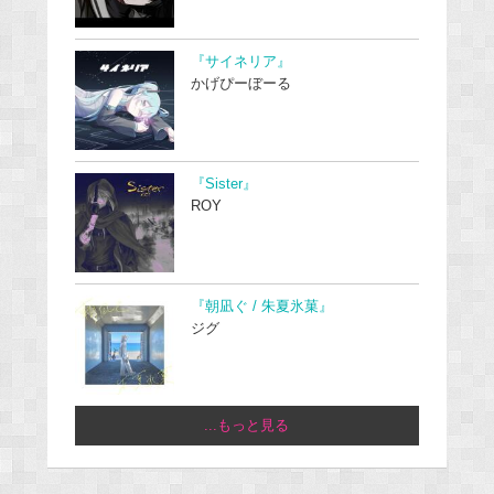
『サイネリア』
かげぴーぼーる
『Sister』
ROY
『朝凪ぐ / 朱夏氷菓』
ジグ
...もっと見る