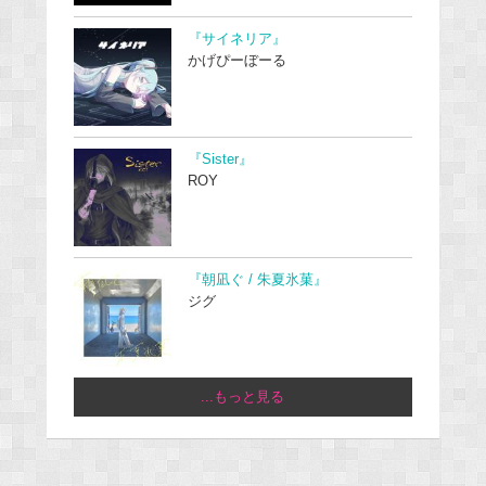
『サイネリア』
かげぴーぼーる
『Sister』
ROY
『朝凪ぐ / 朱夏氷菓』
ジグ
...もっと見る