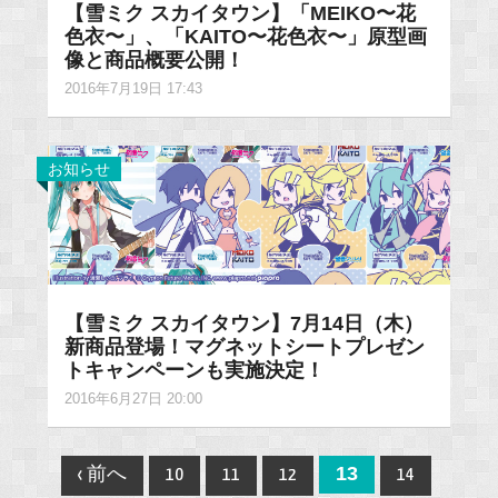
【雪ミク スカイタウン】「MEIKO〜花
色衣〜」、「KAITO〜花色衣〜」原型画
像と商品概要公開！
2016年7月19日 17:43
お知らせ
【雪ミク スカイタウン】7月14日（木）
新商品登場！マグネットシートプレゼン
トキャンペーンも実施決定！
2016年6月27日 20:00
Post
13
‹ 前へ
10
11
12
14