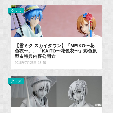
グッズ
【雪ミク スカイタウン】「MEIKO〜花
色衣〜」、「KAITO〜花色衣〜」彩色原
型＆特典内容公開☆
2016年7月25日 13:40
グッズ