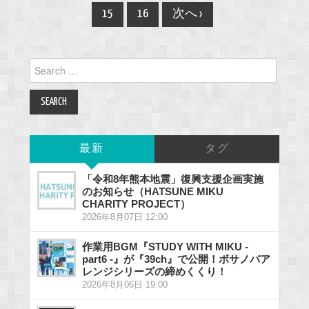
navigation
15
16
次へ ›
Search
for:
最新
タグ
「令和8年熊本地震」復興支援企画実施
のお知らせ（HATSUNE MIKU
CHARITY PROJECT）
2026年8月07日 12:00
作業用BGM『STUDY WITH MIKU -
part6 -』が『39ch』で公開！ボサノバア
レンジシリーズの締めくくり！
2026年8月06日 19:00