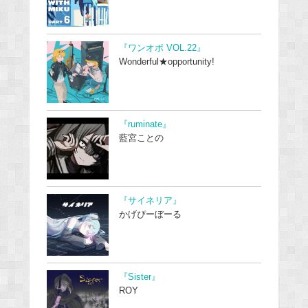
『ワンオポ VOL.22』
Wonderful★opportunity!
『ruminate』
藍宮ことの
『サイネリア』
かげぴーぼーる
『Sister』
ROY