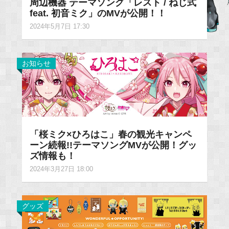
周辺機器 テーマソング「レスト / ねじ式
feat. 初音ミク」のMVが公開！！
2024年5月7日 17:30
お知らせ
「桜ミク×ひろはこ」春の観光キャンペ
ーン続報!!テーマソングMVが公開！グッ
ズ情報も！
2024年3月27日 18:00
グッズ