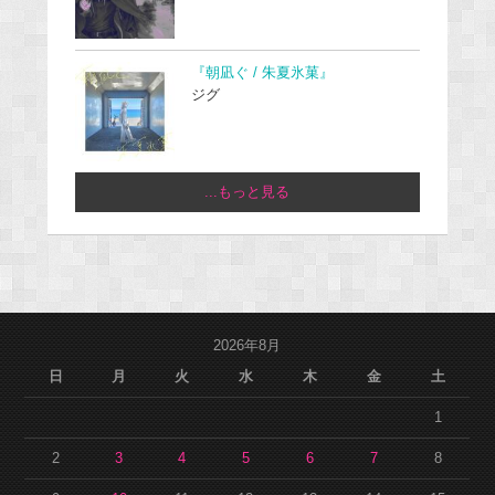
『朝凪ぐ / 朱夏氷菓』
ジグ
...もっと見る
2026年8月
日
月
火
水
木
金
土
1
2
3
4
5
6
7
8