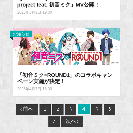
project feat. 初音ミク」MV公開！
2023年8月9日 19:00
お知らせ
「初音ミク×ROUND1」のコラボキャン
ペーン実施が決定！
2023年4月7日 18:00
Post
4
‹ 前へ
1
2
3
5
6
navigation
7
次へ ›