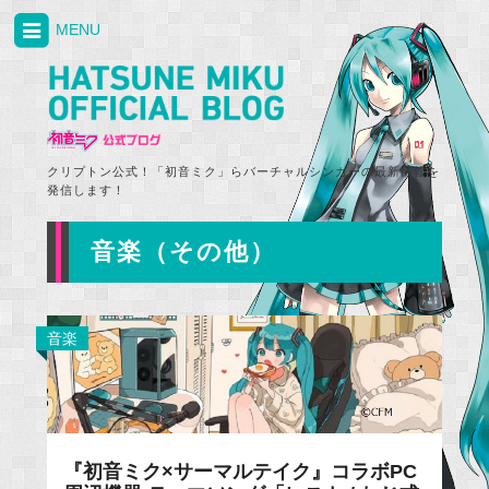
MENU
クリプトン公式！「初音ミク」らバーチャルシンガーの最新情報を
発信します！
音楽（その他）
音楽
『初音ミク×サーマルテイク』コラボPC