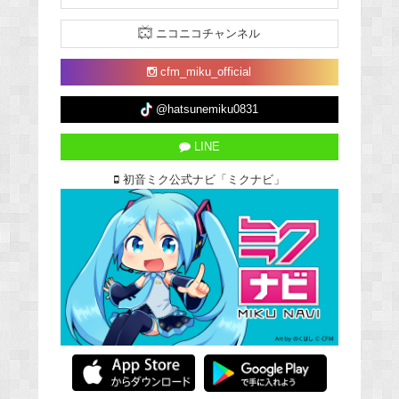
ニコニコチャンネル
cfm_miku_official
@hatsunemiku0831
LINE
初音ミク公式ナビ「ミクナビ」