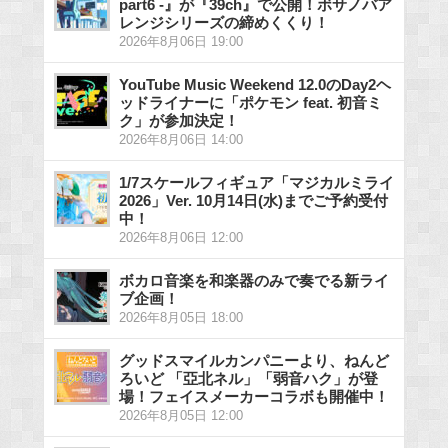
part6 -』が『39ch』で公開！ボサノバア
レンジシリーズの締めくくり！
2026年8月06日 19:00
YouTube Music Weekend 12.0のDay2ヘ
ッドライナーに「ポケモン feat. 初音ミ
ク」が参加決定！
2026年8月06日 14:00
1/7スケールフィギュア「マジカルミライ
2026」Ver. 10月14日(水)までご予約受付
中！
2026年8月06日 12:00
ボカロ音楽を和楽器のみで奏でる新ライ
ブ企画！
2026年8月05日 18:00
グッドスマイルカンパニーより、ねんど
ろいど 「亞北ネル」「弱音ハク」が登
場！フェイスメーカーコラボも開催中！
2026年8月05日 12:00