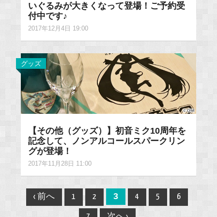
いぐるみが大きくなって登場！ご予約受
付中です♪
2017年12月4日 19:00
グッズ
【その他（グッズ）】初音ミク10周年を
記念して、ノンアルコールスパークリン
グが登場！
2017年11月28日 11:00
Post
3
‹ 前へ
1
2
4
5
6
navigation
7
次へ ›