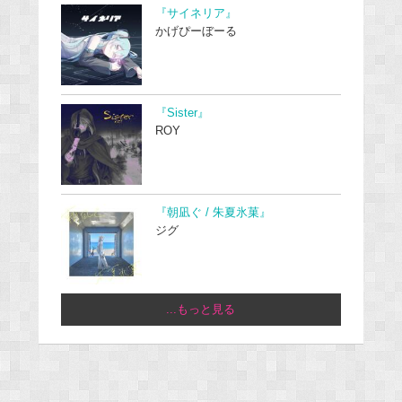
『サイネリア』
かげぴーぼーる
『Sister』
ROY
『朝凪ぐ / 朱夏氷菓』
ジグ
...もっと見る