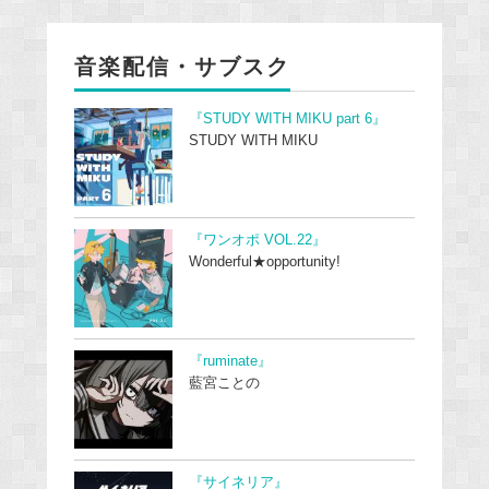
音楽配信・サブスク
『STUDY WITH MIKU part 6』
STUDY WITH MIKU
『ワンオポ VOL.22』
Wonderful★opportunity!
『ruminate』
藍宮ことの
『サイネリア』