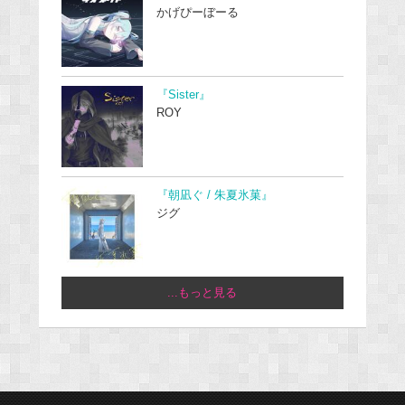
かげぴーぼーる
『Sister』
ROY
『朝凪ぐ / 朱夏氷菓』
ジグ
...もっと見る