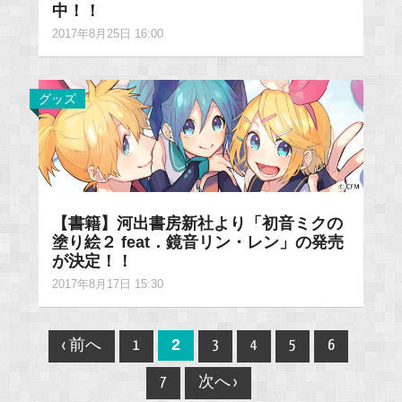
中！！
2017年8月25日 16:00
グッズ
【書籍】河出書房新社より「初音ミクの
塗り絵２ feat．鏡音リン・レン」の発売
が決定！！
2017年8月17日 15:30
Post
2
‹ 前へ
1
3
4
5
6
navigation
7
次へ ›