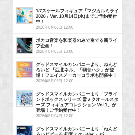
1/7スケールフィギュア「マジカルミライ
2026」Ver. 10月14日(水)までご予約受付
中！
2026年8月06日 12:00
ボカロ音楽を和楽器のみで奏でる新ライ
ブ企画！
2026年8月05日 18:00
グッドスマイルカンパニーより、ねんど
ろいど 「亞北ネル」「弱音ハク」が登
場！フェイスメーカーコラボも開催中！
2026年8月05日 12:00
グッドスマイルカンパニーより「ブライ
ンドボックスシリーズ 雪ミクオールスタ
ーズ フィギュアコレクション Vol.1」が
登場！ご予約受付中！
2026年8月04日 12:00
グッドスマイルカンパニーより「ねんど
ろいどどーる 初音ミク ∞Ver.」が