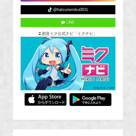
@hatsunemiku0831
LINE
初音ミク公式ナビ「ミクナビ」