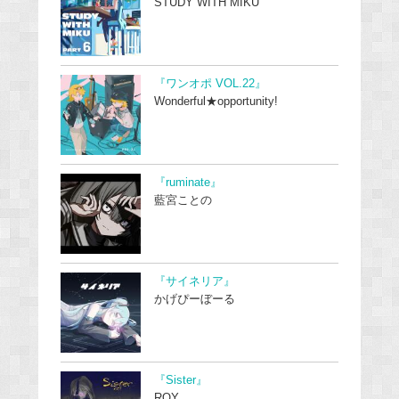
STUDY WITH MIKU
『ワンオポ VOL.22』
Wonderful★opportunity!
『ruminate』
藍宮ことの
『サイネリア』
かげぴーぼーる
『Sister』
ROY