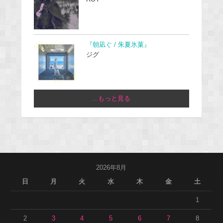
『朝凪ぐ / 朱夏氷菓』
ジグ
...もっと見る
2026年8月
日
月
火
水
木
金
土
1
2
3
4
5
6
7
8