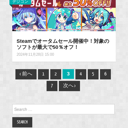
デジコン
Steamでオータムセール開催中！対象の
ソフトが最大で50％オフ！
2024年11月28日 15:00
Post
3
‹ 前へ
1
2
4
5
6
navigation
7
次へ ›
Search
for: