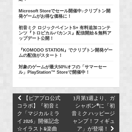
Microsoft Storeでセール開催中♪クリプトン開
発ゲームがお得な価格に！
初音ミク ロジックペイントS+ 有料追加コンテ
ンツ『トロピカルバカンス』配信開始＆無料ア
ップデート公開！
『KOMODO STATION』でクリプトン開発ゲー
ムの配信がスタート！
対象のゲームが最大50%オフの「サマーセー
ル」PlayStation™ Storeで開催中！
Post
【ピアプロ公式
3月第3週より、ガ
navigation
コラボ】『初音ミ
シャポン®に「初
ク「マジカルミラ
音ミク ハッピージ
イ 2026」開催記念
ャンプ！フィギュ
☆イラスト&楽曲
ア」が登場！