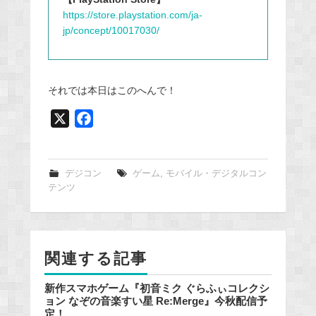
https://store.playstation.com/ja-
jp/concept/10017030/
それでは本日はこのへんで！
X
F
a
c
e
デジコン
ゲーム
,
モバイル・デジタルコン
テンツ
b
o
o
k
関連する記事
新作スマホゲーム『初音ミク ぐらふぃコレクシ
ョン なぞの音楽すい星 Re:Merge』今秋配信予
定！