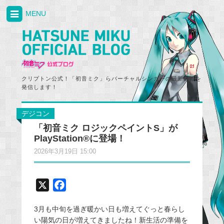
MENU
クリプトン公式！「初音ミク」らバーチャルシンガーの最新情報を
発信します！
デジコン
「初音ミク ロジックペイントS」が
PlayStation®に登場！
2026年3月19日 15:00
X
F
a
3月も中旬を過ぎ暖かい日も増えてぐっと春らし
c
い陽気の日が増えてきましたね！新生活の準備を
e