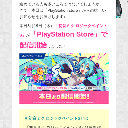
進めている人も多いころではないでしょうか。
b
さて、本日は「PlayStation store」からの嬉しい
o
お知らせをお届けします♪
o
本日3月19日（木）
「初音ミク ロジックペイント
k
「PlayStation Store」で
S」
が
配信開始
しました！
■ 初音ミク ロジックペイントSとは
「初音ミク ロジックペイントS」は最新作