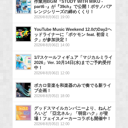
作業用BGM『STUDY WITH MIKU -
part6 -』が『39ch』で公開！ボサノバア
レンジシリーズの締めくくり！
2026年8月06日 19:00
YouTube Music Weekend 12.0のDay2ヘ
ッドライナーに「ポケモン feat. 初音ミ
ク」が参加決定！
2026年8月06日 14:00
1/7スケールフィギュア「マジカルミライ
2026」Ver. 10月14日(水)までご予約受付
中！
2026年8月06日 12:00
ボカロ音楽を和楽器のみで奏でる新ライ
ブ企画！
2026年8月05日 18:00
グッドスマイルカンパニーより、ねんど
ろいど 「亞北ネル」「弱音ハク」が登
場！フェイスメーカーコラボも開催中！
2026年8月05日 12:00