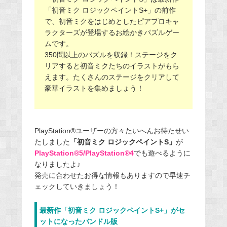
「初音ミク ロジックペイントS+」の前作
で、初音ミクをはじめとしたピアプロキャ
ラクターズが登場するお絵かきパズルゲー
ムです。
350問以上のパズルを収録！ステージをク
リアすると初音ミクたちのイラストがもら
えます。たくさんのステージをクリアして
豪華イラストを集めましょう！
PlayStation®ユーザーの方々たいへんお待たせい
たしました
「初音ミク ロジックペイントS」
が
PlayStation®5/PlayStation®4
でも遊べるように
なりましたよ♪
発売に合わせたお得な情報もありますので早速チ
ェックしていきましょう！
最新作「初音ミク ロジックペイントS+」がセ
ットになったバンドル版