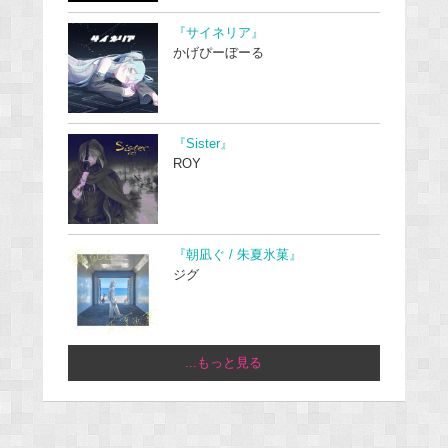
『サイネリア』
かげぴーぼーる
『Sister』
ROY
『朝凪ぐ / 朱夏氷菓』
ジグ
...もっと見る