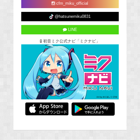
cfm_miku_official
@hatsunemiku0831
LINE
初音ミク公式ナビ「ミクナビ」