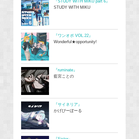
『STUDY WITH MIKU part 6』
STUDY WITH MIKU
『ワンオポ VOL.22』
Wonderful★opportunity!
『ruminate』
藍宮ことの
『サイネリア』
かげぴーぼーる
『Sister』