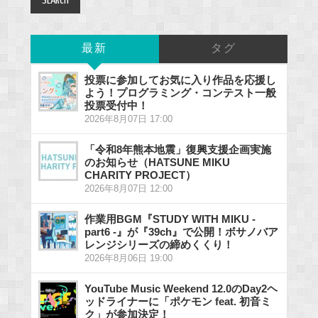
最新
タグ
投票に参加してお気に入り作品を応援し
よう！プログラミング・コンテスト一般
投票受付中！
2026年8月07日 17:00
「令和8年熊本地震」復興支援企画実施
のお知らせ（HATSUNE MIKU
CHARITY PROJECT）
2026年8月07日 12:00
作業用BGM『STUDY WITH MIKU -
part6 -』が『39ch』で公開！ボサノバア
レンジシリーズの締めくくり！
2026年8月06日 19:00
YouTube Music Weekend 12.0のDay2ヘ
ッドライナーに「ポケモン feat. 初音ミ
ク」が参加決定！