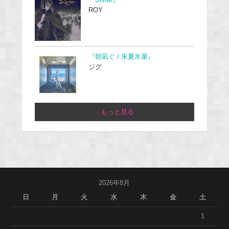
ROY
『朝凪ぐ / 朱夏氷菓』
ジグ
...もっと見る
2026年8月
日
月
火
水
木
金
土
1