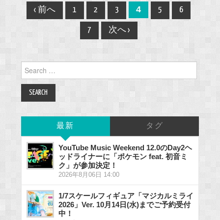
Post
4
‹ 前へ
1
2
3
5
6
navigation
7
次へ ›
Search
for:
最新
タグ
YouTube Music Weekend 12.0のDay2ヘ
ッドライナーに「ポケモン feat. 初音ミ
ク」が参加決定！
2026年8月06日 14:00
1/7スケールフィギュア「マジカルミライ
2026」Ver. 10月14日(水)までご予約受付
中！