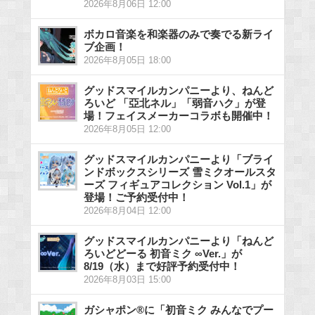
2026年8月06日 12:00
ボカロ音楽を和楽器のみで奏でる新ライ
ブ企画！
2026年8月05日 18:00
グッドスマイルカンパニーより、ねんど
ろいど 「亞北ネル」「弱音ハク」が登
場！フェイスメーカーコラボも開催中！
2026年8月05日 12:00
グッドスマイルカンパニーより「ブライ
ンドボックスシリーズ 雪ミクオールスタ
ーズ フィギュアコレクション Vol.1」が
登場！ご予約受付中！
2026年8月04日 12:00
グッドスマイルカンパニーより「ねんど
ろいどどーる 初音ミク ∞Ver.」が
8/19（水）まで好評予約受付中！
2026年8月03日 15:00
ガシャポン®に「初音ミク みんなでプー