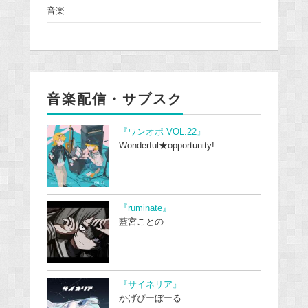
音楽
音楽配信・サブスク
『ワンオポ VOL.22』
Wonderful★opportunity!
『ruminate』
藍宮ことの
『サイネリア』
かげぴーぼーる