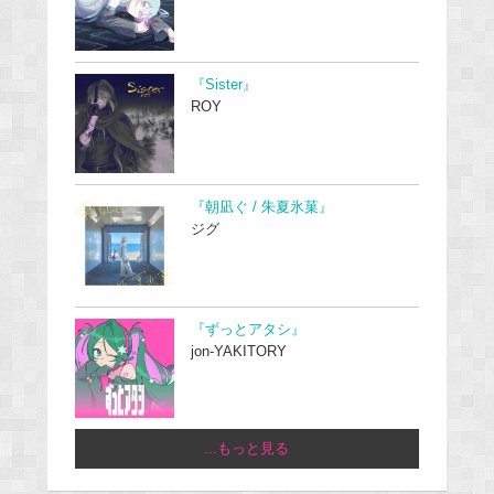
『Sister』
ROY
『朝凪ぐ / 朱夏氷菓』
ジグ
『ずっとアタシ』
jon-YAKITORY
...もっと見る