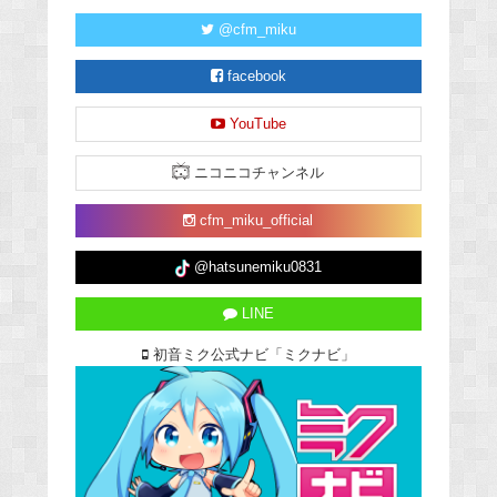
@cfm_miku
facebook
YouTube
ニコニコチャンネル
cfm_miku_official
@hatsunemiku0831
LINE
初音ミク公式ナビ「ミクナビ」