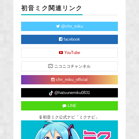
初音ミク関連リンク
@cfm_miku
facebook
YouTube
ニコニコチャンネル
cfm_miku_official
@hatsunemiku0831
LINE
初音ミク公式ナビ「ミクナビ」