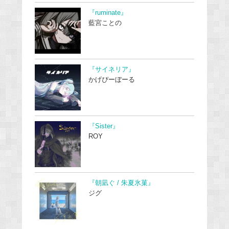
『ruminate』
藍宮ことの
『サイネリア』
かげぴーぼーる
『Sister』
ROY
『朝凪ぐ / 朱夏氷菓』
ジグ