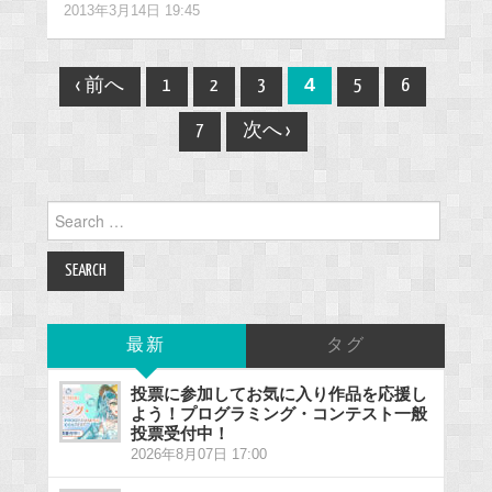
2013年3月14日 19:45
Post
4
‹ 前へ
1
2
3
5
6
navigation
7
次へ ›
Search
for:
最新
タグ
投票に参加してお気に入り作品を応援し
よう！プログラミング・コンテスト一般
投票受付中！
2026年8月07日 17:00