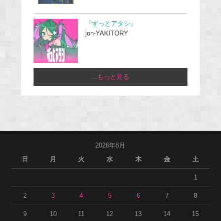
『ずっとアタシ』
jon-YAKITORY
...もっと見る
2026年8月
日
月
火
水
木
金
土
1
2
3
4
5
6
7
8
9
10
11
12
13
14
15