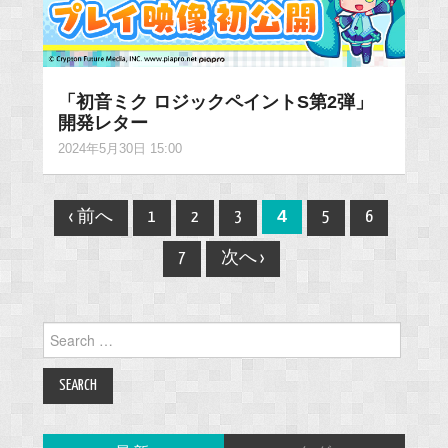
「初音ミク ロジックペイントS第2弾」
開発レター
2024年5月30日 15:00
Post
4
‹ 前へ
1
2
3
5
6
navigation
7
次へ ›
Search
for: