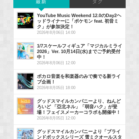
最新
タグ
YouTube Music Weekend 12.0のDay2ヘ
ッドライナーに「ポケモン feat. 初音ミ
ク」が参加決定！
2026年8月06日 14:00
1/7スケールフィギュア「マジカルミライ
2026」Ver. 10月14日(水)までご予約受付
中！
2026年8月06日 12:00
ボカロ音楽を和楽器のみで奏でる新ライ
ブ企画！
2026年8月05日 18:00
グッドスマイルカンパニーより、ねんど
ろいど 「亞北ネル」「弱音ハク」が登
場！フェイスメーカーコラボも開催中！
2026年8月05日 12:00
グッドスマイルカンパニーより「ブライ
ンドボックスシリーズ 雪ミクオールスタ