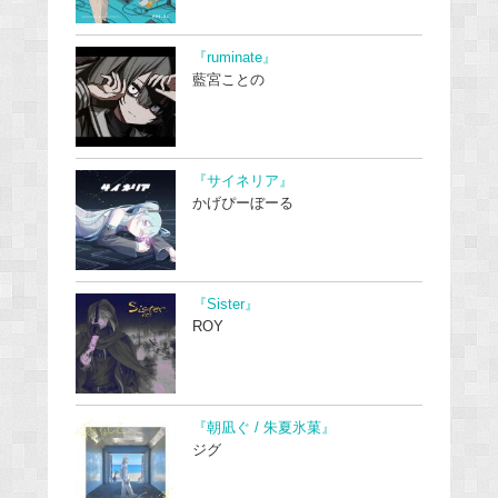
『ruminate』
藍宮ことの
『サイネリア』
かげぴーぼーる
『Sister』
ROY
『朝凪ぐ / 朱夏氷菓』
ジグ