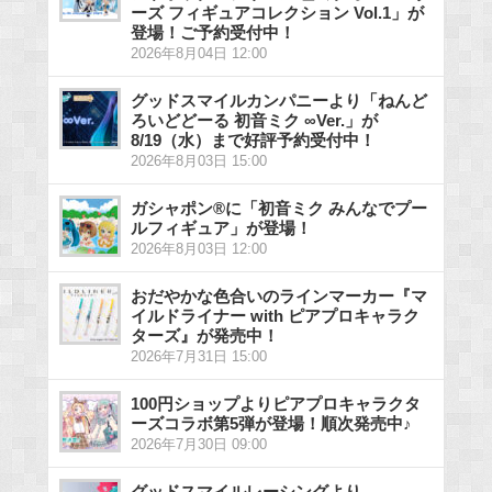
ーズ フィギュアコレクション Vol.1」が
登場！ご予約受付中！
2026年8月04日 12:00
グッドスマイルカンパニーより「ねんど
ろいどどーる 初音ミク ∞Ver.」が
8/19（水）まで好評予約受付中！
2026年8月03日 15:00
ガシャポン®に「初音ミク みんなでプー
ルフィギュア」が登場！
2026年8月03日 12:00
おだやかな色合いのラインマーカー『マ
イルドライナー with ピアプロキャラク
ターズ』が発売中！
2026年7月31日 15:00
100円ショップよりピアプロキャラクタ
ーズコラボ第5弾が登場！順次発売中♪
2026年7月30日 09:00
グッドスマイルレーシングより