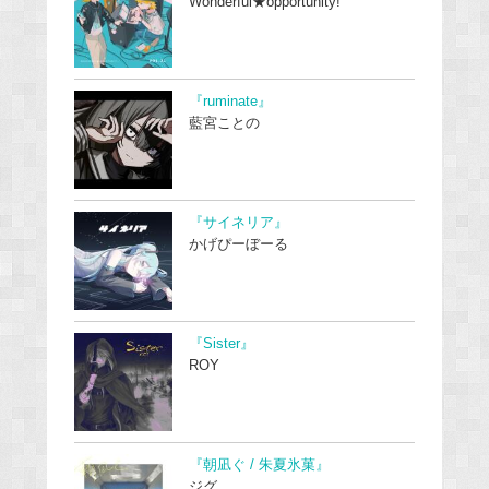
Wonderful★opportunity!
『ruminate』
藍宮ことの
『サイネリア』
かげぴーぼーる
『Sister』
ROY
『朝凪ぐ / 朱夏氷菓』
ジグ