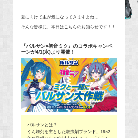
e
b
夏に向けて虫が気になってきますよね…
o
そんな皆様に、本日はこちらのお知らせです！！
o
k
『バルサン×初音ミク』のコラボキャンペ
ーンが4/1(水)より開催！
バルサンとは？
くん煙剤を主とした殺虫剤ブランド。1952