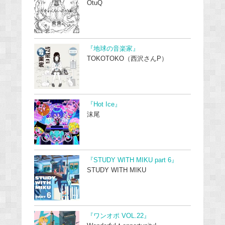
OtuQ
『地球の音楽家』
TOKOTOKO（西沢さんP）
『Hot Ice』
沫尾
『STUDY WITH MIKU part 6』
STUDY WITH MIKU
『ワンオポ VOL.22』