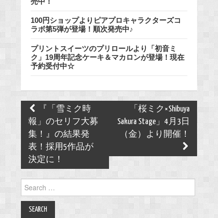
売中！
100円ショップよりピアプロキャラクターズコ
ラボ第5弾が登場！順次発売中♪
プリントスイーツのプリロールより「初音ミ
ク」19周年記念ケーキ＆マカロンが登場！現在
予約受付中☆
Post
『「雪ミク時
「桜ミク×Shibuya
navigation
報」のセリフ大募
Sakura Stage」4月3日
集！』の結果発
（金）より開催！
表！採用5作品が
決定に！
Search
for: