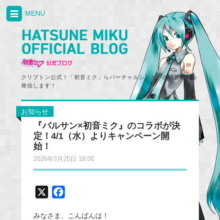
MENU
クリプトン公式！「初音ミク」らバーチャルシンガーの最新情報を
発信します！
お知らせ
『バルサン×初音ミク』のコラボが決
定！4/1（水）よりキャンペーン開
始！
2026年3月25日 18:00
X
F
a
みなさま、こんばんは！
c