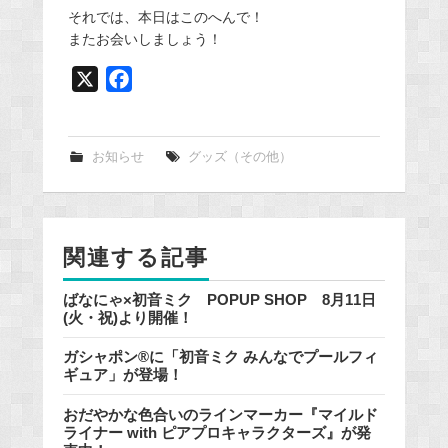
それでは、本日はこのへんで！
またお会いしましょう！
X
F
a
c
e
お知らせ
グッズ（その他）
b
o
o
関連する記事
k
ばなにゃ×初音ミク POPUP SHOP 8月11日
(火・祝)より開催！
ガシャポン®に「初音ミク みんなでプールフィ
ギュア」が登場！
おだやかな色合いのラインマーカー『マイルド
ライナー with ピアプロキャラクターズ』が発