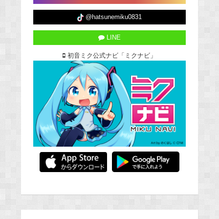
@hatsunemiku0831
LINE
初音ミク公式ナビ「ミクナビ」