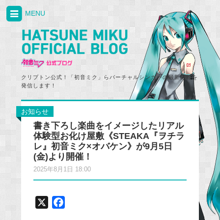
MENU
クリプトン公式！「初音ミク」らバーチャルシンガーの最新情報を
発信します！
お知らせ
書き下ろし楽曲をイメージしたリアル
体験型お化け屋敷《STEAKA『ヲチラ
レ』初音ミク×オバケン》が9月5日
(金)より開催！
2025年8月1日 18:00
X
F
a