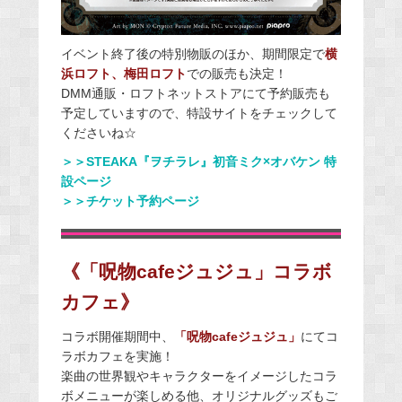
イベント終了後の特別物販のほか、期間限定で
横
浜ロフト、梅田ロフト
での販売も決定！
DMM通販・ロフトネットストアにて予約販売も
予定していますので、特設サイトをチェックして
くださいね☆
＞＞STEAKA『ヲチラレ』初音ミク×オバケン 特
設ページ
＞＞チケット予約ページ
《「呪物cafeジュジュ」コラボ
カフェ》
コラボ開催期間中、
「呪物cafeジュジュ」
にてコ
ラボカフェを実施！
楽曲の世界観やキャラクターをイメージしたコラ
ボメニューが楽しめる他、オリジナルグッズもご