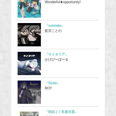
Wonderful★opportunity!
『ruminate』
藍宮ことの
『サイネリア』
かげぴーぼーる
『Sister』
ROY
『朝凪ぐ / 朱夏氷菓』