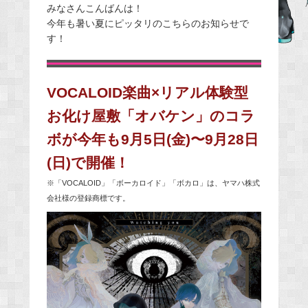
みなさんこんばんは！
c
今年も暑い夏にピッタリのこちらのお知らせで
e
す！
b
o
o
VOCALOID楽曲×リアル体験型
k
お化け屋敷「オバケン」のコラ
ボが今年も9月5日(金)〜9月28日
(日)で開催！
※「VOCALOID」「ボーカロイド」「ボカロ」は、ヤマハ株式
会社様の登録商標です。