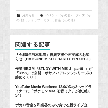
a
c
e
お知らせ
イベント（その他）
,
グッズ（そ
の他）
,
ショップ・カフェ
,
音楽（その他）
b
o
o
k
関連する記事
「令和8年熊本地震」復興支援企画実施のお知
らせ（HATSUNE MIKU CHARITY PROJECT）
作業用BGM『STUDY WITH MIKU - part6 -』が
『39ch』で公開！ボサノバアレンジシリーズの
締めくくり！
YouTube Music Weekend 12.0のDay2ヘッドラ
イナーに「ポケモン feat. 初音ミク」が参加決
定！
ボカロ音楽を和楽器のみで奏でる新ライブ企