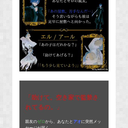
「助けて。空き家で監禁さ
れてるの。」
親友の
ゼロ
から、あなたと
アオ
に突然メッ
セージが届く。