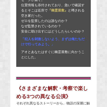
位置情報も添付されており、急いで確認す
るとそこは近所で
『幽霊屋敷』
と噂される
空き家だった。
ゼロを監禁したのは誰なのか？
なぜ監禁されているのか？
安全に助け出すにはどうしたらいいのか？​​
「犯人を刺激しないよう、まずは俺たちだ
けで行ってみよう。」
アオとあなたはすぐに幽霊屋敷に向かうこ
とにした。
《さまざまな解釈・考察で楽し
める3つの異なる公演》
それぞれ異なるストーリーから、物語の深層に触