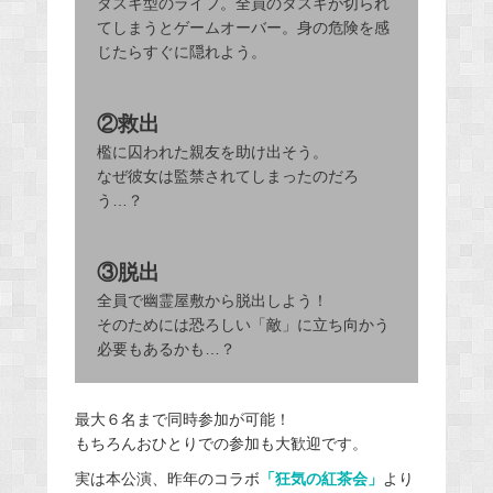
タスキ型のライフ。全員のタスキが切られ
てしまうとゲームオーバー。身の危険を感
じたらすぐに隠れよう。
②救出
檻に囚われた親友を助け出そう。
なぜ彼女は監禁されてしまったのだろ
う…？
③脱出
全員で幽霊屋敷から脱出しよう！
そのためには恐ろしい「敵」に立ち向かう
必要もあるかも…？
最大６名まで同時参加が可能！
もちろんおひとりでの参加も大歓迎です。
実は本公演、昨年のコラボ
「狂気の紅茶会」
より