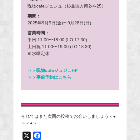
呪物cafeジュジュ（杉並区方南2-4-25）
期間：
2025年9月5日(金)〜9月28日(日)
営業時間：
平日 11:00〜18:00 (LO.17:30)
土日祝 11:00〜19:00 (LO.18:30)
​※水曜定休
＞＞呪物cafeジュジュHP
＞＞事前予約はこちら
それではまた次回の投稿でお会いしましょう＜●
＞＜●＞
X
F