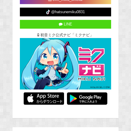
@hatsunemiku0831
LINE
初音ミク公式ナビ「ミクナビ」