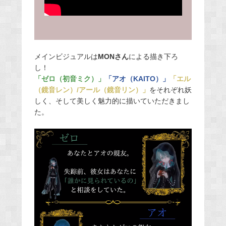
メインビジュアルは
MONさん
による描き下ろ
し！
「ゼロ（初音ミク）」
「アオ（KAITO）」
「エル
（鏡音レン）/アール（鏡音リン）」
をそれぞれ妖
しく、そして美しく魅力的に描いていただきまし
た。