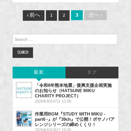
Post
3
次へ ›
‹ 前へ
1
2
navigation
Search
for:
最新
タグ
「令和8年熊本地震」復興支援企画実施
のお知らせ（HATSUNE MIKU
CHARITY PROJECT）
2026年8月07日 12:00
作業用BGM『STUDY WITH MIKU -
part6 -』が『39ch』で公開！ボサノバア
レンジシリーズの締めくくり！
2026年8月06日 19:00