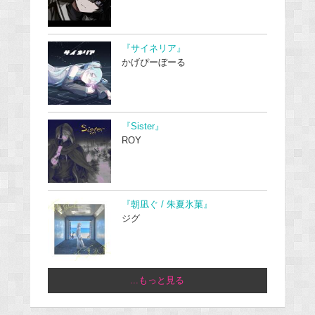
『サイネリア』
かげぴーぼーる
『Sister』
ROY
『朝凪ぐ / 朱夏氷菓』
ジグ
...もっと見る