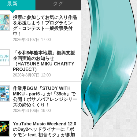
最新
タグ
投票に参加してお気に入り作品
を応援しよう！プログラミン
グ・コンテスト一般投票受付
中！
2026年8月07日 17:00
「令和8年熊本地震」復興支援
企画実施のお知らせ
（HATSUNE MIKU CHARITY
PROJECT）
2026年8月07日 12:00
作業用BGM『STUDY WITH
MIKU - part6 -』が『39ch』で
公開！ボサノバアレンジシリー
ズの締めくくり！
2026年8月06日 19:00
YouTube Music Weekend 12.0
のDay2ヘッドライナーに「ポ
ケモン feat. 初音ミク」が参加