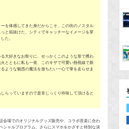
ャーを体感してきた身だからこそ、この街のノスタル
もっと垢抜けた、シティでキャッチーなイメージを芽
ました。
いる大好きなお祭りに、せっかくこのような形で携わ
花火とともに私も一発、このキザで可愛い熱視線で新
けるような魅惑の魔法を放ちたい一心で筆を走らせま
あしらっていますので是非じっくり吟味して頂けると
設会場でのオリジナルグッズ販売や、コラボ音楽に合わ
ペシャルプログラム、さらにスマホをかざすと特別な演