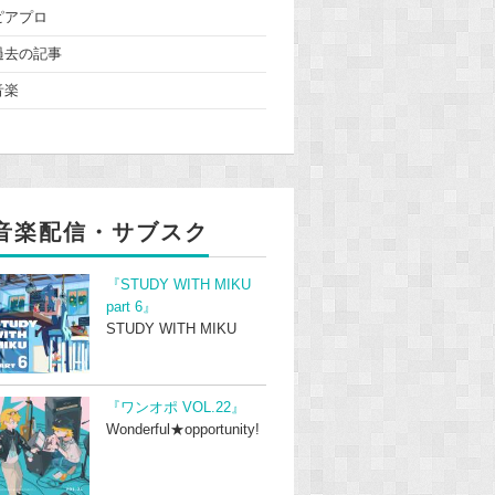
ピアプロ
過去の記事
音楽
音楽配信・サブスク
『STUDY WITH MIKU
part 6』
STUDY WITH MIKU
『ワンオポ VOL.22』
Wonderful★opportunity!