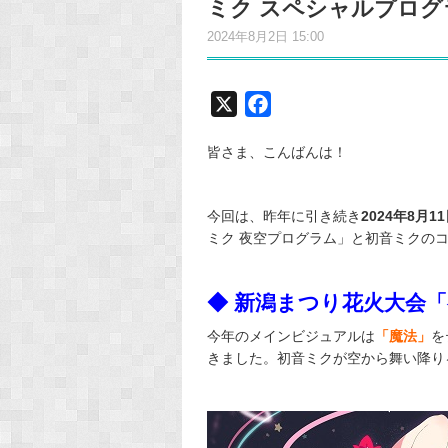
ミク スペシャルプログ
2024年8月2日 15:00
X
F
a
皆さま、こんばんは！
c
e
b
今回は、昨年に引き続き
2024年8月1
o
ミク 夜空プログラム」と初音ミクの
o
k
◆ 新潟まつり花火大会
今年のメインビジュアルは
「魔法」
を
きました。初音ミクが空から舞い降り