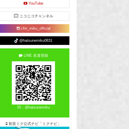
YouTube
ニコニコチャンネル
cfm_miku_official
@hatsunemiku0831
LINE 友達登録
ID：@hatsunemiku
初音ミク公式ナビ「ミクナビ」