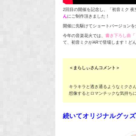
2回目の開催を記念し、「初音ミク 
ん
にご制作頂きました！
開催に先駆けてショートバージョンを
今年の音楽花火では、
書き下ろし曲「ミ
て、初音ミクがARで登場します！ど
＜まらしぃさんコメント＞
キラキラと透き通るようなミクさ
想像するとロマンチックな気持ち
続いてオリジナルグ
ッズ