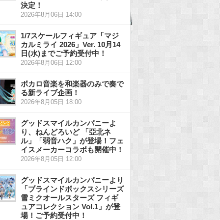
決定！
2026年8月06日 14:00
1/7スケールフィギュア「マジ
カルミライ 2026」Ver. 10月14
日(水)までご予約受付中！
2026年8月06日 12:00
ボカロ音楽を和楽器のみで奏で
る新ライブ企画！
2026年8月05日 18:00
グッドスマイルカンパニーよ
り、ねんどろいど 「亞北ネ
ル」「弱音ハク」が登場！フェ
イスメーカーコラボも開催中！
2026年8月05日 12:00
グッドスマイルカンパニーより
「ブラインドボックスシリーズ
雪ミクオールスターズ フィギ
ュアコレクション Vol.1」が登
場！ご予約受付中！