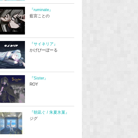
『ruminate』
藍宮ことの
『サイネリア』
かげぴーぼーる
『Sister』
ROY
『朝凪ぐ / 朱夏氷菓』
ジグ