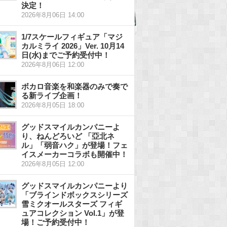
決定！
2026年8月06日 14:00
1/7スケールフィギュア「マジ
カルミライ 2026」Ver. 10月14
日(水)までご予約受付中！
2026年8月06日 12:00
ボカロ音楽を和楽器のみで奏で
る新ライブ企画！
2026年8月05日 18:00
グッドスマイルカンパニーよ
り、ねんどろいど 「亞北ネ
ル」「弱音ハク」が登場！フェ
イスメーカーコラボも開催中！
2026年8月05日 12:00
グッドスマイルカンパニーより
「ブラインドボックスシリーズ
雪ミクオールスターズ フィギ
ュアコレクション Vol.1」が登
場！ご予約受付中！