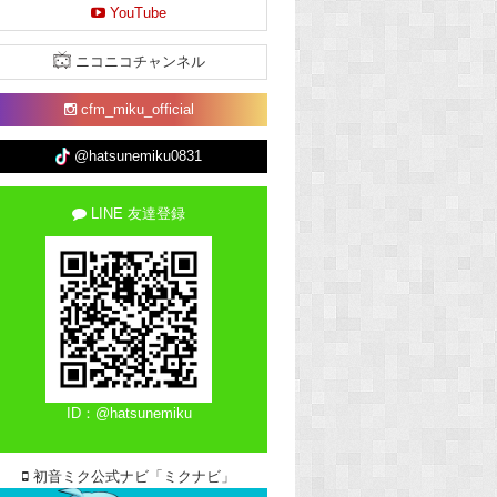
YouTube
ニコニコチャンネル
cfm_miku_official
@hatsunemiku0831
LINE 友達登録
ID：@hatsunemiku
初音ミク公式ナビ「ミクナビ」