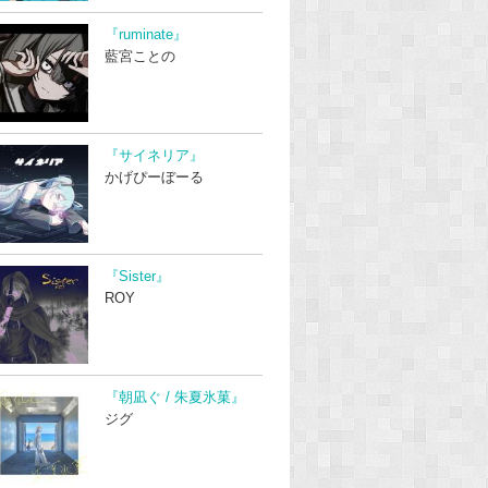
『ruminate』
藍宮ことの
『サイネリア』
かげぴーぼーる
『Sister』
ROY
『朝凪ぐ / 朱夏氷菓』
ジグ