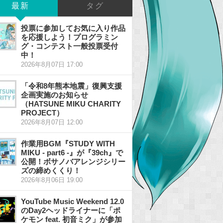
最新
タグ
投票に参加してお気に入り作品
を応援しよう！プログラミン
グ・コンテスト一般投票受付
中！
2026年8月07日 17:00
「令和8年熊本地震」復興支援
企画実施のお知らせ
（HATSUNE MIKU CHARITY
PROJECT）
2026年8月07日 12:00
作業用BGM『STUDY WITH
MIKU - part6 -』が『39ch』で
公開！ボサノバアレンジシリー
ズの締めくくり！
2026年8月06日 19:00
YouTube Music Weekend 12.0
のDay2ヘッドライナーに「ポ
ケモン feat. 初音ミク」が参加