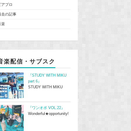
ピアプロ
過去の記事
音楽
音楽配信・サブスク
『STUDY WITH MIKU
part 6』
STUDY WITH MIKU
『ワンオポ VOL.22』
Wonderful★opportunity!