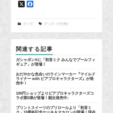
X
F
a
c
e
グッズ
グッズ（その他）
b
o
o
関連する記事
k
ガシャポン®に「初音ミク みんなでプールフィ
ギュア」が登場！
おだやかな色合いのラインマーカー『マイルド
ライナー with ピアプロキャラクターズ』が発
売中！
100円ショップよりピアプロキャラクターズコ
ラボ第5弾が登場！順次発売中♪
プリントスイーツのプリロールより「初音ミ
ク」19周年記念ケーキ＆マカロンが登場！現在