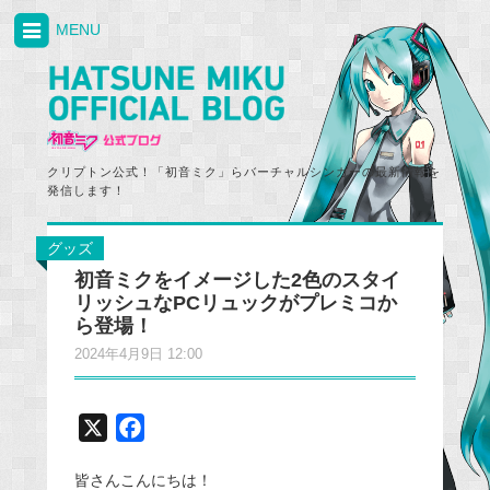
MENU
クリプトン公式！「初音ミク」らバーチャルシンガーの最新情報を
発信します！
グッズ
初音ミクをイメージした2色のスタイ
リッシュなPCリュックがプレミコか
ら登場！
2024年4月9日 12:00
X
F
a
皆さんこんにちは！
c