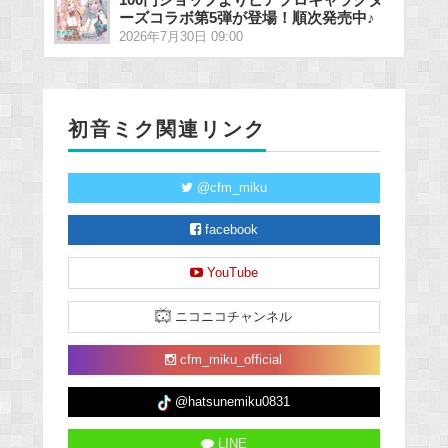
ーズコラボ第5弾が登場！順次発売中♪
2026年7月30日 09:00
初音ミク関連リンク
@cfm_miku
facebook
YouTube
ニコニコチャンネル
cfm_miku_official
@hatsunemiku0831
LINE