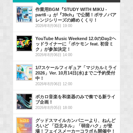
作業用BGM『STUDY WITH MIKU -
part6 -』が『39ch』で公開！ボサノバア
レンジシリーズの締めくくり！
2026年8月06日 19:00
YouTube Music Weekend 12.0のDay2ヘ
ッドライナーに「ポケモン feat. 初音ミ
ク」が参加決定！
2026年8月06日 14:00
1/7スケールフィギュア「マジカルミライ
2026」Ver. 10月14日(水)までご予約受付
中！
2026年8月06日 12:00
ボカロ音楽を和楽器のみで奏でる新ライ
ブ企画！
2026年8月05日 18:00
グッドスマイルカンパニーより、ねんど
ろいど 「亞北ネル」「弱音ハク」が登
場！フェイスメーカーコラボも開催中！