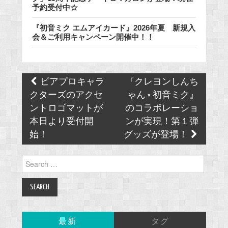
予約受付中☆
『初音ミク エムアイカード』2026年夏 新規入
会＆ご利用キャンペーン開催中！！
Post
ピアプロキャラ
『クレヨンしんち
navigation
クターズのアクセ
ゃん × 初⾳ミク』
ントロゴマットが
のコラボレーショ
本日より受付開
ンが実現！第１弾
始！
グッズが登場！
Search
for:
最新
タグ