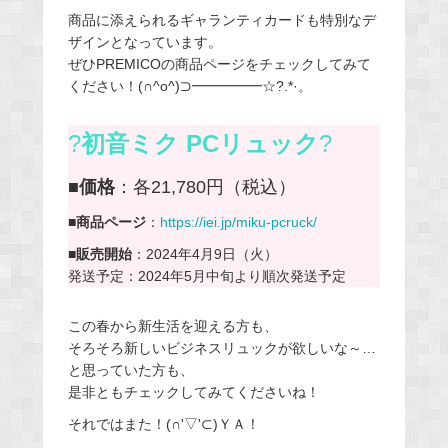
商品に添えられるギャランティカードも特別なデ
ザインとなっています。
ぜひPREMICOの商品ページをチェックしてみて
ください！(∩^o^)⊃━━━━━☆?.*·。
?
初音ミク PCリュック
?
■価格
：各21,780円（税込）
■商品ページ
：
https://iei.jp/miku-pcruck/
■販売開始
：2024年4月9日（火）
発送予定：2024年5月中旬より順次発送予定
この春から新生活を迎える方も、
そろそろ新しいビジネスリュックが欲しいな～…
と思っていた方も、
是非ともチェックしてみてくださいね！
それではまた！(∩'▽'⊂)ＹＡ！