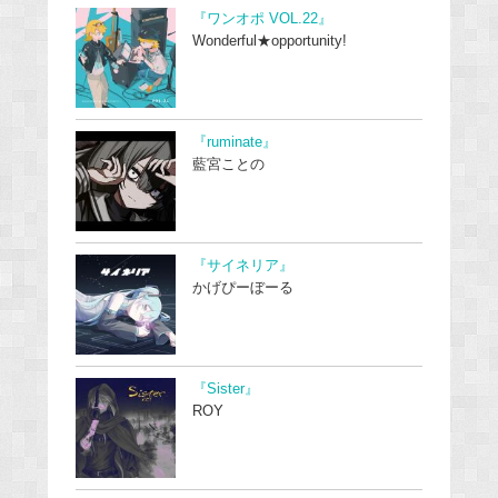
『ワンオポ VOL.22』
Wonderful★opportunity!
『ruminate』
藍宮ことの
『サイネリア』
かげぴーぼーる
『Sister』
ROY