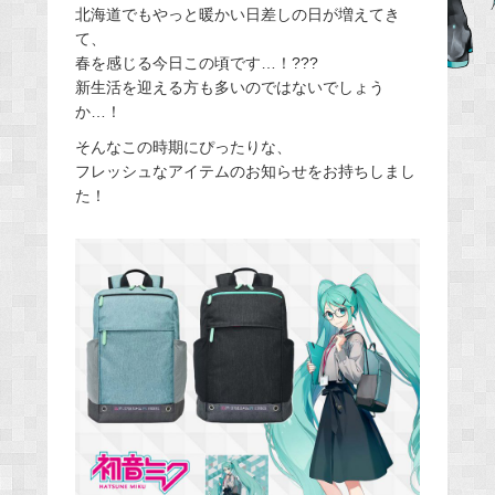
北海道でもやっと暖かい日差しの日が増えてき
e
て、
b
春を感じる今日この頃です…！???
o
新生活を迎える方も多いのではないでしょう
o
か…！
k
そんなこの時期にぴったりな、
フレッシュなアイテムのお知らせをお持ちしまし
た！