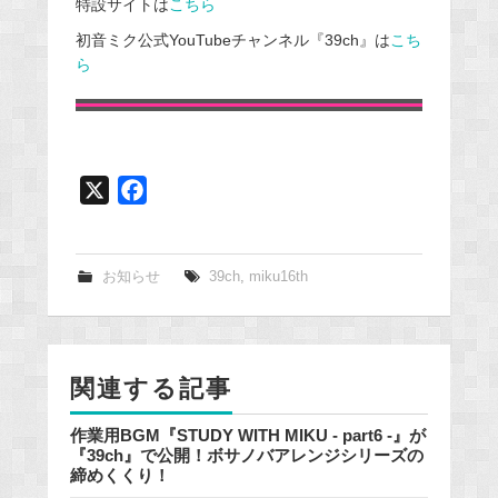
特設サイトは
こちら
初音ミク公式YouTubeチャンネル『39ch』は
こち
ら
X
F
a
c
e
お知らせ
39ch
,
miku16th
b
o
o
関連する記事
k
作業用BGM『STUDY WITH MIKU - part6 -』が
『39ch』で公開！ボサノバアレンジシリーズの
締めくくり！