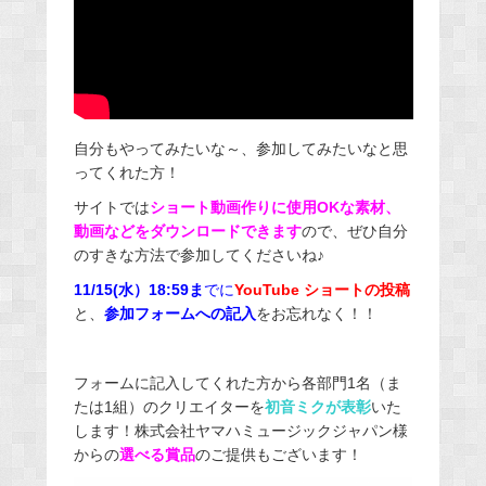
自分もやってみたいな～、参加してみたいなと思
ってくれた方！
サイトでは
ショート動画作りに使用OKな素材、
動画などをダウンロードできます
ので、ぜひ自分
のすきな方法で参加してくださいね♪
11/15(水）18:59ま
で
に
YouTube ショートの投稿
と、
参加フォームへの記入
をお忘れなく！！
フォームに記入してくれた方から各部門1名（ま
たは1組）のクリエイターを
初音ミクが表彰
いた
します！株式会社ヤマハミュージックジャパン様
からの
選べる賞品
のご提供もございます！