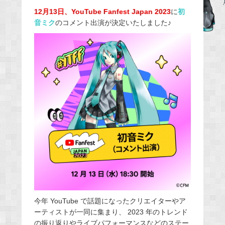
e
12月13日、YouTube Fanfest Japan 2023
に
初
音ミク
のコメント出演が決定いたしました♪
b
o
o
k
今年 YouTube で話題になったクリエイターやア
ーティストが一同に集まり、 2023 年のトレンド
の振り返りやライブパフォーマンスなどのステー