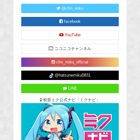
@cfm_miku
facebook
YouTube
ニコニコチャンネル
cfm_miku_official
@hatsunemiku0831
LINE
初音ミク公式ナビ「ミクナビ」