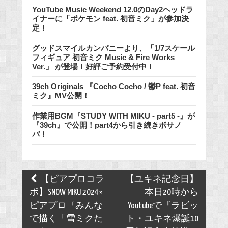
YouTube Music Weekend 12.0のDay2ヘッドラ
イナーに「ポケモン feat. 初音ミク」が参加決
定！
グッドスマイルカンパニーより、「1/7スケール
フィギュア 初音ミク Music & Fire Works
Ver.」 が登場！好評ご予約受付中！
39ch Originals 『Cocho Cocho / 鬱P feat. 初音
ミク』MV公開！
作業用BGM『STUDY WITH MIKU - part5 -』が
『39ch』で公開！part4から引き続きボサノ
バ！
Post
【ピアプロコラ
【ユキネ記念日】
navigation
ボ】SNOW MIKU 2024×
本日20時から
ピアプロ『みんな
Youtubeで『ラビッ
で描く「雪ミクた
ト・ユキネ爆誕10