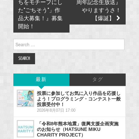
ちをモチーフにし
周年記念生放送』
た"ごちそう"」作
やりますうさ！
品大募集！』募集
【爆誕】
開始！
Search
for:
最新
タグ
投票に参加してお気に入り作品を応援し
よう！プログラミング・コンテスト一般
投票受付中！
2026年8月07日 17:00
「令和8年熊本地震」復興支援企画実施
のお知らせ（HATSUNE MIKU
CHARITY PROJECT）