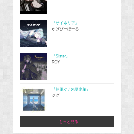
『サイネリア』
かげぴーぼーる
『Sister』
ROY
『朝凪ぐ / 朱夏氷菓』
ジグ
...もっと見る