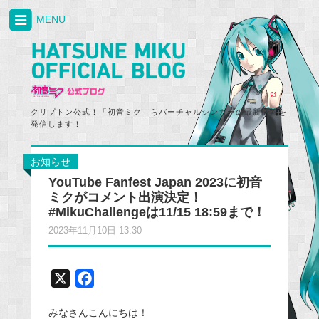
MENU
クリプトン公式！「初音ミク」らバーチャルシンガーの最新情報を
発信します！
お知らせ
YouTube Fanfest Japan 2023に初音
ミクがコメント出演決定！
#MikuChallengeは11/15 18:59まで！
2023年11月10日 13:30
X
F
a
みなさんこんにちは！
c