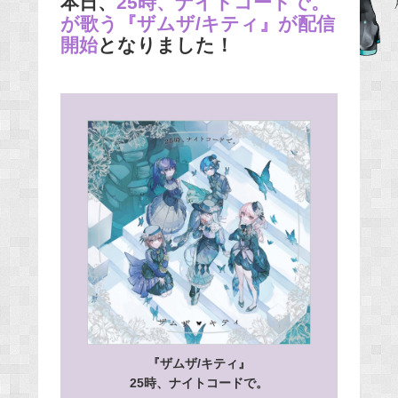
本日、
25時、ナイトコードで。
が歌う『ザムザ/キティ』が配信
b
開始
となりました！
o
o
k
『ザムザ/キティ』
25時、ナイトコードで。