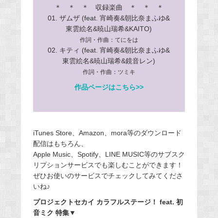
＊ ＊ ＊ 収録楽曲 ＊ ＊ ＊
01. ザムザ (feat. 宵崎奏&朝比奈まふゆ&
東雲絵名&暁山瑞希&KAITO)
作詞・作曲：てにをは
02. キティ (feat. 宵崎奏&朝比奈まふゆ&
東雲絵名&暁山瑞希&鏡音レン)
作詞・作曲：ツミキ
作品ページはこちら>>
iTunes Store、Amazon、mora等のダウンロード
配信はもちろん、
Apple Music、Spotify、LINE MUSIC等のサブスク
リプションサービスでも楽しむことができます！
ぜひお使いのサービスでチェックしてみてくださ
いね♪
プロジェクトセカイ カラフルステージ！ feat. 初
音ミク 特集▼