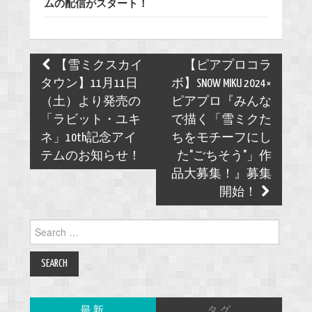
ムの配信がスタート！
Post
【雪ミクスカイ
【ピアプロコラ
navigation
タウン】11月11日
ボ】SNOW MIKU 2024×
（土）より発売の
ピアプロ『みんな
「ラビット・ユキ
で描く「雪ミクた
ネ」10th記念アイ
ちをモチーフにし
テムのお知らせ！
た"ごちそう"」作
品大募集！』募集
開始！
Search
for:
最新
タグ