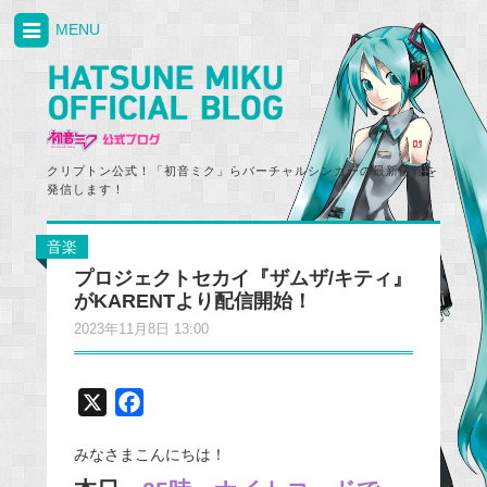
MENU
クリプトン公式！「初音ミク」らバーチャルシンガーの最新情報を
発信します！
音楽
プロジェクトセカイ『ザムザ/キティ』
がKARENTより配信開始！
2023年11月8日 13:00
X
F
a
みなさまこんにちは！
c
e