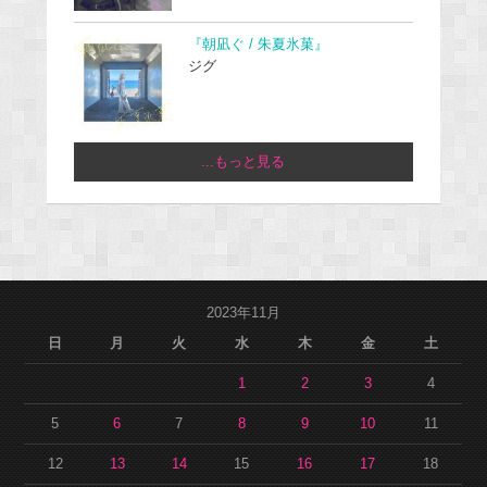
『朝凪ぐ / 朱夏氷菓』
ジグ
...もっと見る
2023年11月
日
月
火
水
木
金
土
1
2
3
4
5
6
7
8
9
10
11
12
13
14
15
16
17
18