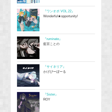
『ワンオポ VOL.22』
Wonderful★opportunity!
『ruminate』
藍宮ことの
『サイネリア』
かげぴーぼーる
『Sister』
ROY