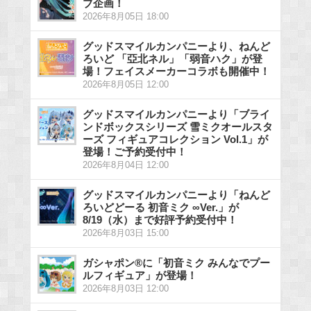
ブ企画！
2026年8月05日 18:00
グッドスマイルカンパニーより、ねんど
ろいど 「亞北ネル」「弱音ハク」が登
場！フェイスメーカーコラボも開催中！
2026年8月05日 12:00
グッドスマイルカンパニーより「ブライ
ンドボックスシリーズ 雪ミクオールスタ
ーズ フィギュアコレクション Vol.1」が
登場！ご予約受付中！
2026年8月04日 12:00
グッドスマイルカンパニーより「ねんど
ろいどどーる 初音ミク ∞Ver.」が
8/19（水）まで好評予約受付中！
2026年8月03日 15:00
ガシャポン®に「初音ミク みんなでプー
ルフィギュア」が登場！
2026年8月03日 12:00