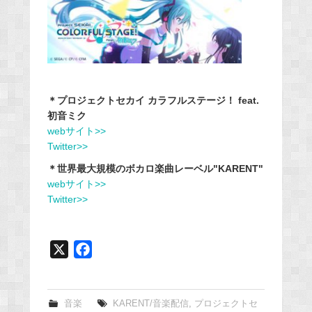
＊プロジェクトセカイ カラフルステージ！ feat.
初音ミク
webサイト>>
Twitter>>
＊世界最大規模のボカロ楽曲レーベル"KARENT"
webサイト>>
Twitter>>
X
F
a
c
e
音楽
KARENT/音楽配信
,
プロジェクトセ