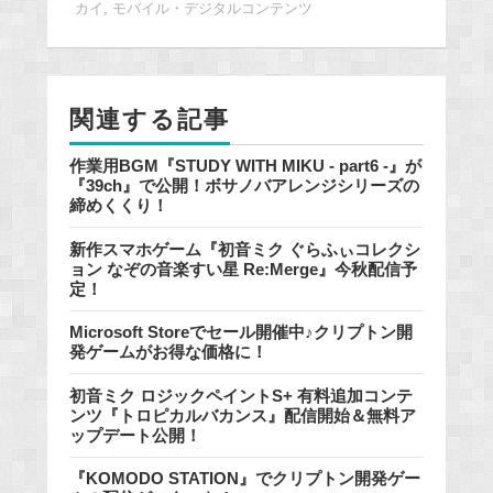
カイ
,
モバイル・デジタルコンテンツ
b
o
o
k
関連する記事
作業用BGM『STUDY WITH MIKU - part6 -』が
『39ch』で公開！ボサノバアレンジシリーズの
締めくくり！
新作スマホゲーム『初音ミク ぐらふぃコレクシ
ョン なぞの音楽すい星 Re:Merge』今秋配信予
定！
Microsoft Storeでセール開催中♪クリプトン開
発ゲームがお得な価格に！
初音ミク ロジックペイントS+ 有料追加コンテ
ンツ『トロピカルバカンス』配信開始＆無料ア
ップデート公開！
『KOMODO STATION』でクリプトン開発ゲー