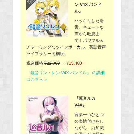
ン V4X バンド
ル』
ハッキリした滑
舌、キュートな
声から吐息ま
で！パワフル＆
チャーミングなツインボーカル、英語音声
ライブラリー同梱版。
税込価格
¥22,000
→
¥15,400
『鏡音リン・レン V4X バンドル』 の詳細
はこちら »
『巡音ルカ
V4X』
言葉一つひとつ
の表情付けをし
ながら、力加減