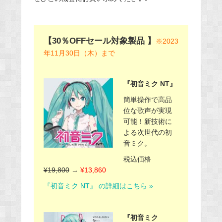
【30％OFFセール対象製品 】
※2023
年11月30日（木）まで
『初音ミク NT』
簡単操作で高品
位な歌声が実現
可能！新技術に
よる次世代の初
音ミク。
税込価格
¥19,800
→
¥13,860
『初音ミク NT』 の詳細はこちら »
『初音ミク