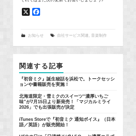
X
F
a
c
e
お知らせ
自社サービス関連
,
音楽制作
b
o
o
関連する記事
k
『初音ミク』誕生秘話を浜松で。トークセッシ
ョンや書籍販売を実施！
北海道限定・雪ミクのスイーツ“濃厚いちご
味”が7月15日より新発売！「マジカルミライ
2026」でも出張販売が決定
iTunes Storeで『初音ミク 通知ボイス』（日本
語／英語）が販売開始！