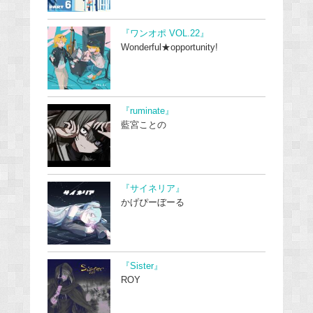
『ワンオポ VOL.22』
Wonderful★opportunity!
『ruminate』
藍宮ことの
『サイネリア』
かげぴーぼーる
『Sister』
ROY