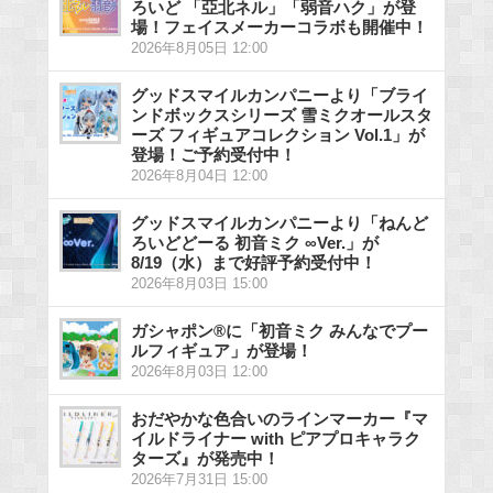
ろいど 「亞北ネル」「弱音ハク」が登
場！フェイスメーカーコラボも開催中！
2026年8月05日 12:00
グッドスマイルカンパニーより「ブライ
ンドボックスシリーズ 雪ミクオールスタ
ーズ フィギュアコレクション Vol.1」が
登場！ご予約受付中！
2026年8月04日 12:00
グッドスマイルカンパニーより「ねんど
ろいどどーる 初音ミク ∞Ver.」が
8/19（水）まで好評予約受付中！
2026年8月03日 15:00
ガシャポン®に「初音ミク みんなでプー
ルフィギュア」が登場！
2026年8月03日 12:00
おだやかな色合いのラインマーカー『マ
イルドライナー with ピアプロキャラク
ターズ』が発売中！
2026年7月31日 15:00