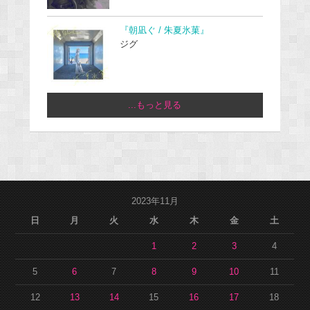
『朝凪ぐ / 朱夏氷菓』
ジグ
...もっと見る
2023年11月
日
月
火
水
木
金
土
1
2
3
4
5
6
7
8
9
10
11
12
13
14
15
16
17
18