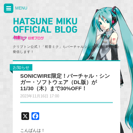
MENU
クリプトン公式！「初音ミク」らバーチャルシンガーの最新情報を
発信します！
お知らせ
SONICWIRE限定！バーチャル・シン
ガー・ソフトウェア（DL版）が
11/30（木）まで30%OFF！
2023年11月16日 17:00
X
F
a
こんばんは！
c