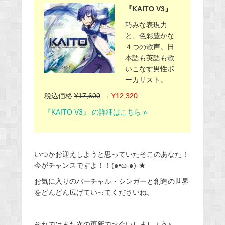
『KAITO V3』
巧みな表現力
と、色彩豊かな
４つの歌声。日
本語も英語も歌
いこなす男性ボ
ーカリスト。
税込価格
¥17,600
→
¥12,320
『KAITO V3』 の詳細はこちら »
いつかお迎えしようと思っていたそこのあなた！
今がチャンスですよ！！
(
๑
•ω-
๑
)-★
お気に入りのバーチャル・シンガーと創造の世界
をどんどん広げていってくださいね。
それではまた次の更新でお会いしましょう♪