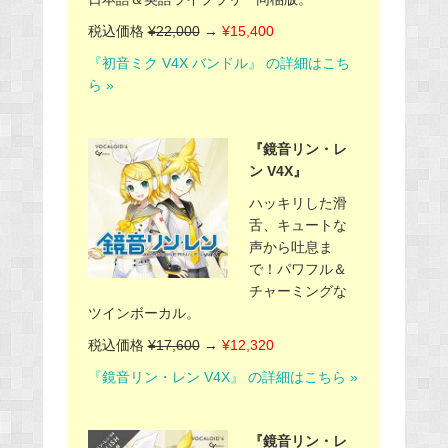
税込価格
¥22,000
→
¥15,400
『初音ミク V4X バンドル』 の詳細はこち
ら »
『鏡音リン・レ
ン V4X』
ハッキリした滑
舌、キュートな
声から吐息ま
で！パワフル＆
チャーミングな
ツインボーカル。
税込価格
¥17,600
→
¥12,320
『鏡音リン・レン V4X』 の詳細はこちら »
『鏡音リン・レ