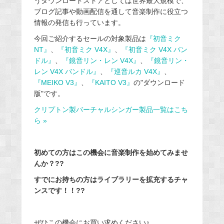
うダウンロードストアとしては世界最大規模で、
ブログ記事や動画配信を通して音楽制作に役立つ
情報の発信も行っています。
今回ご紹介するセールの対象製品は
『初音ミク
NT』
、
『初音ミク V4X』
、
『初音ミク V4X バン
ドル』
、
『鏡音リン・レン V4X』
、
『鏡音リン・
レン V4X バンドル』
、
『巡音ルカ V4X』
、
『MEIKO V3』
、
『KAITO V3』
の"ダウンロード
版"です。
クリプトン製バーチャルシンガー製品一覧はこち
ら »
初めての方はこの機会に音楽制作を始めてみませ
んか？??
すでにお持ちの方はライブラリーを拡充するチャ
ンスです！！??
ぜひこの機会にお買い求めください♪