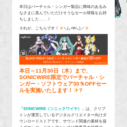
e
本日はバーチャル・シンガー製品に興味のあるみ
なさまに喜んでいただけそうなセール情報をお持
b
ちしました……！
o
o
それが、こちらです！
＼(｡￫∀￩｡)／
k
本日～11月30日（木）まで、
SONICWIRE限定でバーチャル・シ
ンガー・ソフトウェア30％OFFセー
ルを実施いたします！
?
「SONICWIRE（ソニックワイヤ）
」は、クリプ
トンが運営しているデジタルクリエイター向けダ
ウンロードストアです。サウンド関連の素材を扱