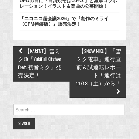
UFOの日に「日清焼そばU.F.O.」と濃厚コラボ
レーション！イラスト＆楽曲の公募開始！
「ニコニコ超会議2026」で『創作のミライ
〈CFM特装版〉』販売決定！
Post
【KARENT】雪ミ
【SNOW MIKU】「雪
navigation
クCD『Yukifull Kitchen
ミク電車」運行直
feat. 初音ミク』発
前＆試運転レポー
売決定！
ト！運行は
11/18（土）から！
Search
for: