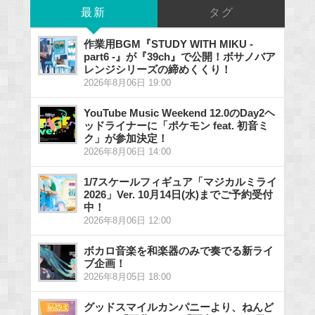
最新
タグ
作業用BGM『STUDY WITH MIKU -
part6 -』が『39ch』で公開！ボサノバア
レンジシリーズの締めくくり！
2026年8月06日 19:00
YouTube Music Weekend 12.0のDay2ヘ
ッドライナーに「ポケモン feat. 初音ミ
ク」が参加決定！
2026年8月06日 14:00
1/7スケールフィギュア「マジカルミライ
2026」Ver. 10月14日(水)までご予約受付
中！
2026年8月06日 12:00
ボカロ音楽を和楽器のみで奏でる新ライ
ブ企画！
2026年8月05日 18:00
グッドスマイルカンパニーより、ねんど