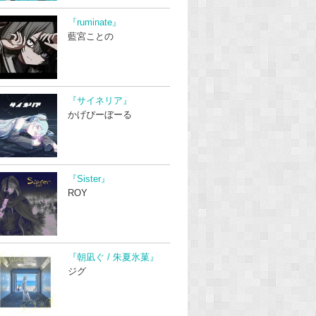
『ruminate』
藍宮ことの
『サイネリア』
かげぴーぼーる
『Sister』
ROY
『朝凪ぐ / 朱夏氷菓』
ジグ