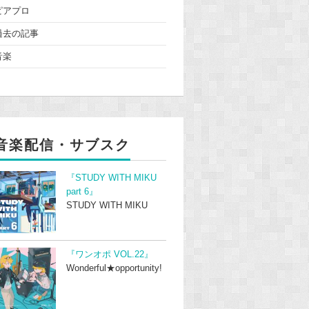
ピアプロ
過去の記事
音楽
音楽配信・サブスク
『STUDY WITH MIKU
part 6』
STUDY WITH MIKU
『ワンオポ VOL.22』
Wonderful★opportunity!