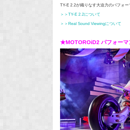
TY-E 2.2が織りなす大迫力のパ
＞＞TY-E 2.2について
＞＞Real Sound Viewingについて
★MOTOROiD2 パフォー