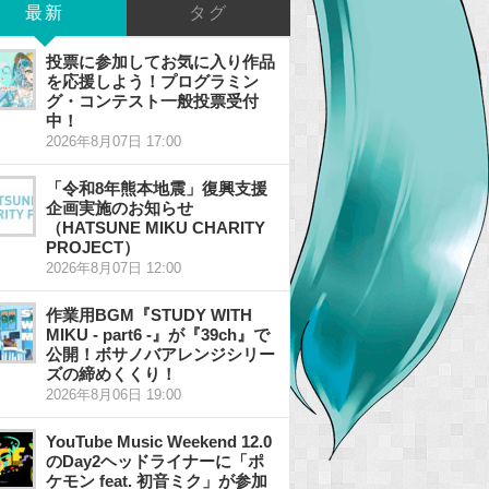
最新
タグ
投票に参加してお気に入り作品
を応援しよう！プログラミン
グ・コンテスト一般投票受付
中！
2026年8月07日 17:00
「令和8年熊本地震」復興支援
企画実施のお知らせ
（HATSUNE MIKU CHARITY
PROJECT）
2026年8月07日 12:00
作業用BGM『STUDY WITH
MIKU - part6 -』が『39ch』で
公開！ボサノバアレンジシリー
ズの締めくくり！
2026年8月06日 19:00
YouTube Music Weekend 12.0
のDay2ヘッドライナーに「ポ
ケモン feat. 初音ミク」が参加