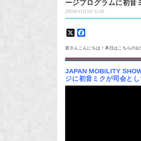
ージプログラムに初音
2023年11月3日 12:00
X
F
a
皆さんこんにちは！本日はこちらのお
c
e
b
JAPAN MOBILITY S
o
ジに初音ミクが司会とし
o
k