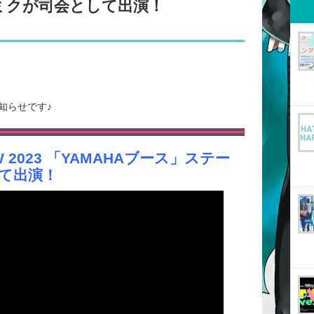
ミクが司会として出演！
知らせです♪
HOW 2023 「YAMAHAブース」ステー
て出演！