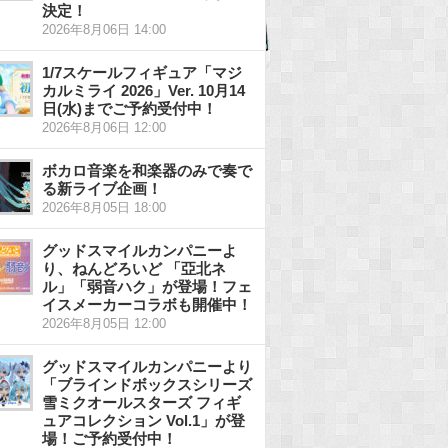
決定！
2026年8月06日 14:00
1/7スケールフィギュア「マジ
カルミライ 2026」Ver. 10月14
日(水)までご予約受付中！
2026年8月06日 12:00
ボカロ音楽を和楽器のみで奏で
る新ライブ企画！
2026年8月05日 18:00
グッドスマイルカンパニーよ
り、ねんどろいど 「亞北ネ
ル」「弱音ハク」が登場！フェ
イスメーカーコラボも開催中！
2026年8月05日 12:00
グッドスマイルカンパニーより
「ブラインドボックスシリーズ
雪ミクオールスターズ フィギ
ュアコレクション Vol.1」が登
場！ご予約受付中！