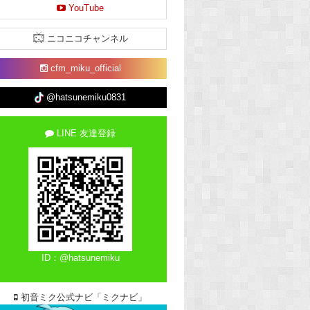
YouTube
ニコニコチャンネル
cfm_miku_official
@hatsunemiku0831
LINE 友達登録
ID：@hatsunemiku
初音ミク公式ナビ「ミクナビ」