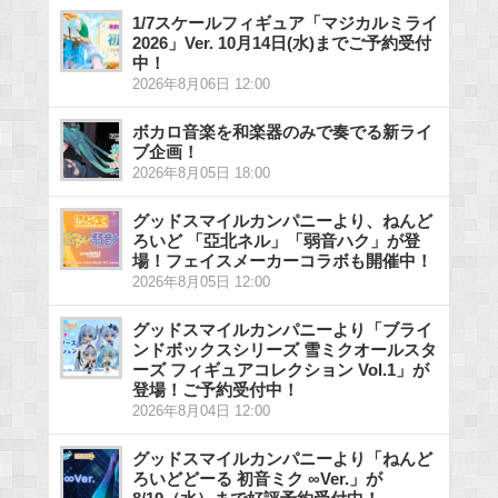
1/7スケールフィギュア「マジカルミライ
2026」Ver. 10月14日(水)までご予約受付
中！
2026年8月06日 12:00
ボカロ音楽を和楽器のみで奏でる新ライ
ブ企画！
2026年8月05日 18:00
グッドスマイルカンパニーより、ねんど
ろいど 「亞北ネル」「弱音ハク」が登
場！フェイスメーカーコラボも開催中！
2026年8月05日 12:00
グッドスマイルカンパニーより「ブライ
ンドボックスシリーズ 雪ミクオールスタ
ーズ フィギュアコレクション Vol.1」が
登場！ご予約受付中！
2026年8月04日 12:00
グッドスマイルカンパニーより「ねんど
ろいどどーる 初音ミク ∞Ver.」が