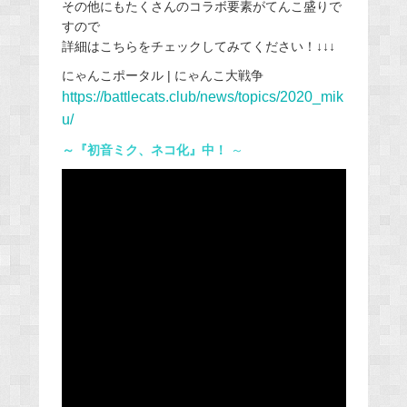
その他にもたくさんのコラボ要素がてんこ盛りで
すので
詳細はこちらをチェックしてみてください！↓↓↓
にゃんこポータル | にゃんこ大戦争
https://battlecats.club/news/topics/2020_mik
u/
～『初音ミク、ネコ化』中！
～