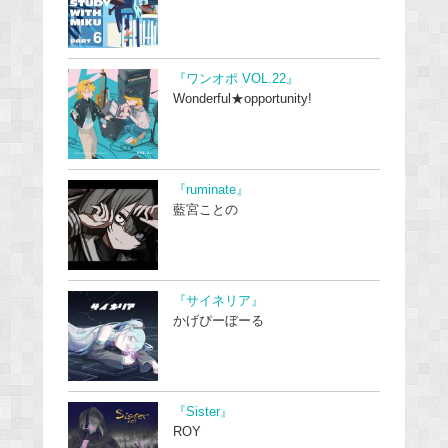
『ワンオポ VOL.22』
Wonderful★opportunity!
『ruminate』
藍宮ことの
『サイネリア』
かげぴーぼーる
『Sister』
ROY