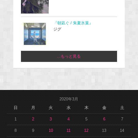
『朝凪ぐ / 朱夏氷菓』
ジグ
...もっと見る
2020年3月
日
月
火
水
木
金
土
1
2
3
4
5
6
7
8
9
10
11
12
13
14