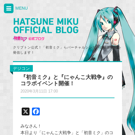
MENU
クリプトン公式！「初音ミク」らバーチャルシンガーの最新情報を
発信します！
デジコン
『初音ミク』と『にゃんこ大戦争』の
コラボイベント開催！
2020年3月11日 17:00
X
F
a
みなさん！
c
本日より「にゃんこ大戦争」と「初音ミク」のコ
e