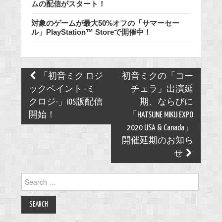
ムの配信がスタート！
対象のゲームが最大50%オフの「サマーセー
ル」PlayStation™ Storeで開催中！
Post
「初音ミク ロジ
初音ミクの「コー
navigation
ックペイント -ミ
チェラ」出演延
クロジ-」iOS版配信
期、ならびに
開始！
「HATSUNE MIKU EXPO
2020 USA & Canada」
開催延期のお知ら
せ
Search
for: