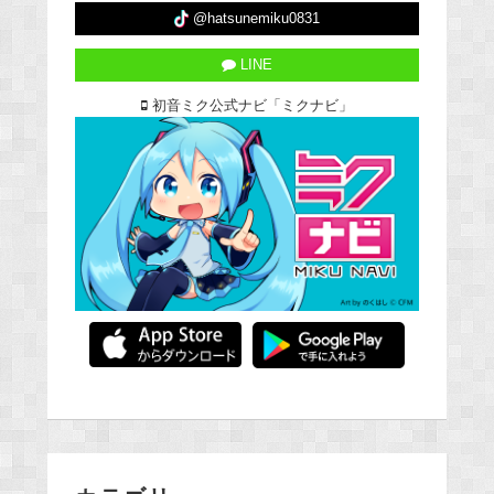
@hatsunemiku0831
LINE
初音ミク公式ナビ「ミクナビ」