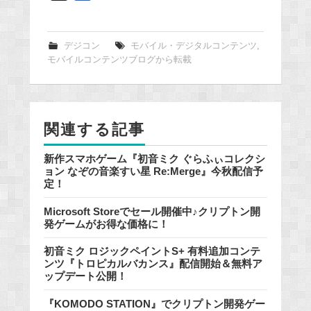
a
c
e
デジコン
モバイル・デジタルコンテンツ
,
モバイルコンテンツブログから転載
b
o
o
k
関連する記事
新作スマホゲーム『初音ミク ぐらふぃコレクシ
ョン なぞの音楽すい星 Re:Merge』今秋配信予
定！
Microsoft Storeでセール開催中♪クリプトン開
発ゲームがお得な価格に！
初音ミク ロジックペイントS+ 有料追加コンテ
ンツ『トロピカルバカンス』配信開始＆無料ア
ップデート公開！
『KOMODO STATION』でクリプトン開発ゲー