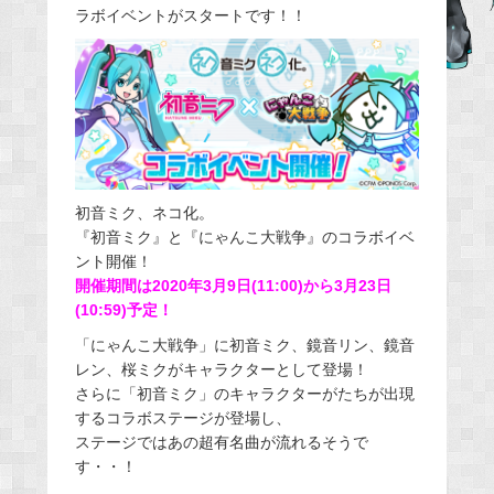
ラボイベントがスタートです！！
b
o
o
k
初音ミク、ネコ化。
『初音ミク』と『にゃんこ大戦争』のコラボイベ
ント開催！
開催期間は2020年3月9日(11:00)から3月23日
(10:59)予定！
「にゃんこ大戦争」に初音ミク、鏡音リン、鏡音
レン、桜ミクがキャラクターとして登場！
さらに「初音ミク」のキャラクターがたちが出現
するコラボステージが登場し、
ステージではあの超有名曲が流れるそうで
す・・！