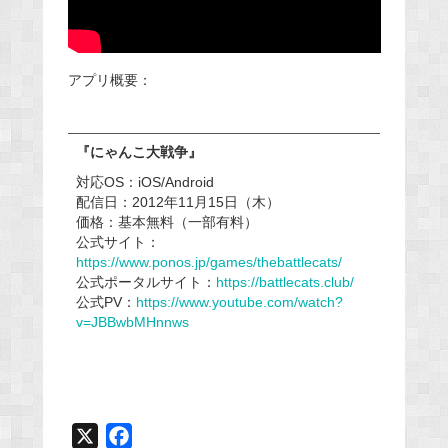
アプリ概要：
『にゃんこ大戦争』
対応OS：iOS/Android
配信日：2012年11月15日（木）
価格：基本無料（一部有料）
公式サイト：
https://www.ponos.jp/games/thebattlecats/
公式ポータルサイト：
https://battlecats.club/
公式PV：
https://www.youtube.com/watch?
v=JBBwbMHnnws
X
F