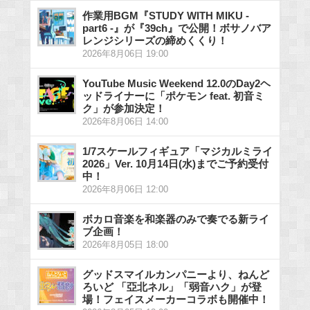
作業用BGM『STUDY WITH MIKU -
part6 -』が『39ch』で公開！ボサノバア
レンジシリーズの締めくくり！
2026年8月06日 19:00
YouTube Music Weekend 12.0のDay2ヘ
ッドライナーに「ポケモン feat. 初音ミ
ク」が参加決定！
2026年8月06日 14:00
1/7スケールフィギュア「マジカルミライ
2026」Ver. 10月14日(水)までご予約受付
中！
2026年8月06日 12:00
ボカロ音楽を和楽器のみで奏でる新ライ
ブ企画！
2026年8月05日 18:00
グッドスマイルカンパニーより、ねんど
ろいど 「亞北ネル」「弱音ハク」が登
場！フェイスメーカーコラボも開催中！