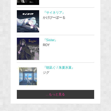
『サイネリア』
かげぴーぼーる
『Sister』
ROY
『朝凪ぐ / 朱夏氷菓』
ジグ
...もっと見る