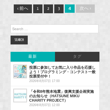
Post
4
次へ ›
‹ 前へ
1
2
3
navigation
Search
for:
最新
タグ
投票に参加してお気に入り作品を応援し
よう！プログラミング・コンテスト一般
投票受付中！
2026年8月07日 17:00
「令和8年熊本地震」復興支援企画実施
のお知らせ（HATSUNE MIKU
CHARITY PROJECT）
2026年8月07日 12:00