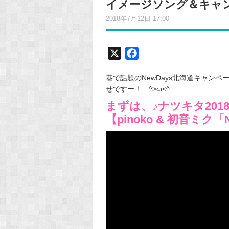
イメージソング＆キャ
2018年7月12日 17:00
X
F
a
巷で話題のNewDays北海道キャン
c
せですー！ ^>ω<^
e
まずは、♪ナツキタ20
b
【pinoko & 初音ミク
o
o
k