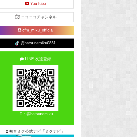
YouTube
ニコニコチャンネル
cfm_miku_official
@hatsunemiku0831
LINE 友達登録
ID：@hatsunemiku
初音ミク公式ナビ「ミクナビ」