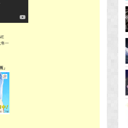
NE
元隼一
動画」