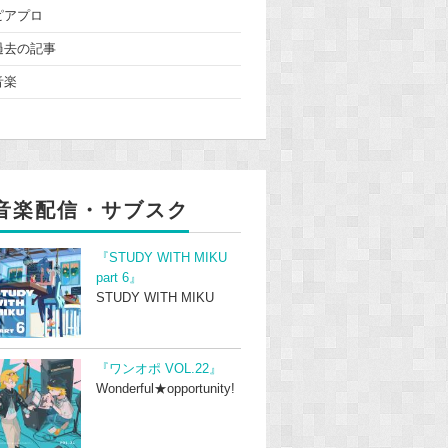
ピアプロ
過去の記事
音楽
音楽配信・サブスク
『STUDY WITH MIKU
part 6』
STUDY WITH MIKU
『ワンオポ VOL.22』
Wonderful★opportunity!