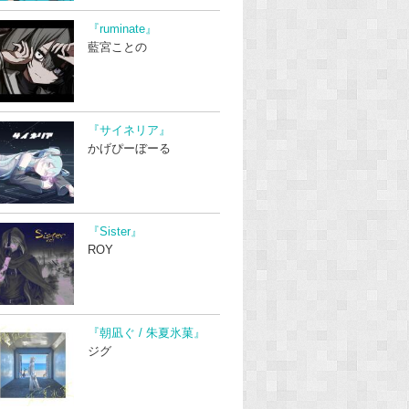
『ruminate』
藍宮ことの
『サイネリア』
かげぴーぼーる
『Sister』
ROY
『朝凪ぐ / 朱夏氷菓』
ジグ