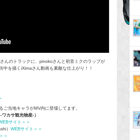
aさんのトラックに、pinokoさんと初音ミクのラップが
中を描くiXimaさん動画も素敵な仕上がり！！
＞＞
るご当地キャラがMV内に登場してます。
-ワカサ観光物産-）
WEBサイト＞＞
ashi）
WEBサイト＞＞
＞＞