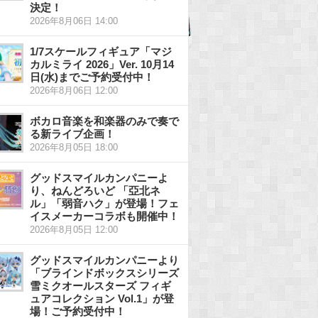
決定！
2026年8月06日 14:00
1/7スケールフィギュア「マジ
カルミライ 2026」Ver. 10月14
日(水)までご予約受付中！
2026年8月06日 12:00
ボカロ音楽を和楽器のみで奏で
る新ライブ企画！
2026年8月05日 18:00
グッドスマイルカンパニーよ
り、ねんどろいど 「亞北ネ
ル」「弱音ハク」が登場！フェ
イスメーカーコラボも開催中！
2026年8月05日 12:00
グッドスマイルカンパニーより
「ブラインドボックスシリーズ
雪ミクオールスターズ フィギ
ュアコレクション Vol.1」が登
場！ご予約受付中！