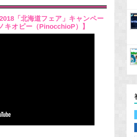
2018「北海道フェア」キャンペー
 ピノキオピー（PinocchioP）】
）