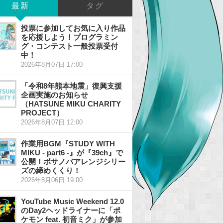
最新
タグ
投票に参加してお気に入り作品
を応援しよう！プログラミン
グ・コンテスト一般投票受付
中！
2026年8月07日 17:00
「令和8年熊本地震」復興支援
企画実施のお知らせ
（HATSUNE MIKU CHARITY
PROJECT）
2026年8月07日 12:00
作業用BGM『STUDY WITH
MIKU - part6 -』が『39ch』で
公開！ボサノバアレンジシリー
ズの締めくくり！
2026年8月06日 19:00
YouTube Music Weekend 12.0
のDay2ヘッドライナーに「ポ
ケモン feat. 初音ミク」が参加