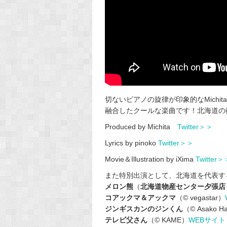
切ないピアノの旋律が印象的なMichit
融合したクールな楽曲です！北海道の街
Produced by Michita
Twitter＞＞
Lyrics by pinoko
Twitter＞＞
Movie＆Illustration by iXima
Twitter
また特別出演として、北海道を代表す
メロン熊
（
北海道物産センター夕張店 
コアックマ＆アックマ
（© vegastar）
ジンギスカンのジンくん
（© Asako H
テレビ父さん
（© KAME）
WEBサイト