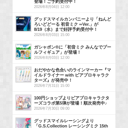
登場！ご予約受付中！
2026年8月04日 12:00
グッドスマイルカンパニーより「ねんど
ろいどどーる 初音ミク ∞Ver.」が
8/19（水）まで好評予約受付中！
2026年8月03日 15:00
ガシャポン®に「初音ミク みんなでプー
ルフィギュア」が登場！
2026年8月03日 12:00
おだやかな色合いのラインマーカー『マ
イルドライナー with ピアプロキャラク
ターズ』が発売中！
2026年7月31日 15:00
100円ショップよりピアプロキャラクタ
ーズコラボ第5弾が登場！順次発売中♪
2026年7月30日 09:00
グッドスマイルレーシングより
「G.S.Collection レーシングミク 15th