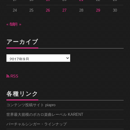
24
25
26
27
28
29
30
« 8月
10月 »
アーカイブ
ア
ー
カ
イ
ブ
RSS
各種リンク
コンテンツ投稿サイト piapro
世界最大規模のボカロ楽曲レーベル KARENT
バーチャルシンガー・ラインナップ