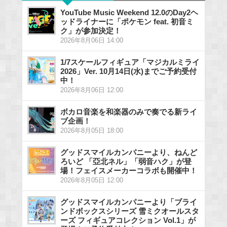
YouTube Music Weekend 12.0のDay2ヘ
ッドライナーに「ポケモン feat. 初音ミ
ク」が参加決定！
2026年8月06日 14:00
1/7スケールフィギュア「マジカルミライ
2026」Ver. 10月14日(水)までご予約受付
中！
2026年8月06日 12:00
ボカロ音楽を和楽器のみで奏でる新ライ
ブ企画！
2026年8月05日 18:00
グッドスマイルカンパニーより、ねんど
ろいど 「亞北ネル」「弱音ハク」が登
場！フェイスメーカーコラボも開催中！
2026年8月05日 12:00
グッドスマイルカンパニーより「ブライ
ンドボックスシリーズ 雪ミクオールスタ
ーズ フィギュアコレクション Vol.1」が