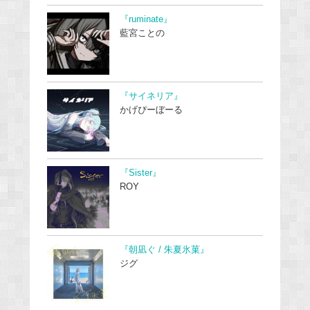
『ruminate』
藍宮ことの
『サイネリア』
かげぴーぼーる
『Sister』
ROY
『朝凪ぐ / 朱夏氷菓』
ジグ