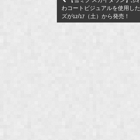
【雪ミク スカイタウン】ふ
navigation
わコートビジュアルを使用し
ズが12/17（土）から発売！