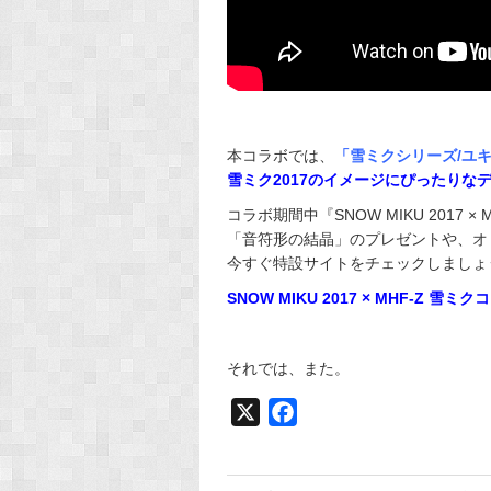
本コラボでは、
「雪ミクシリーズ/ユ
雪ミク2017のイメージにぴったりな
コラボ期間中『SNOW MIKU 2017 
「音符形の結晶」のプレゼントや、オ
今すぐ特設サイトをチェックしましょ
SNOW MIKU 2017 × MHF-Z 
それでは、また。
X
F
a
c