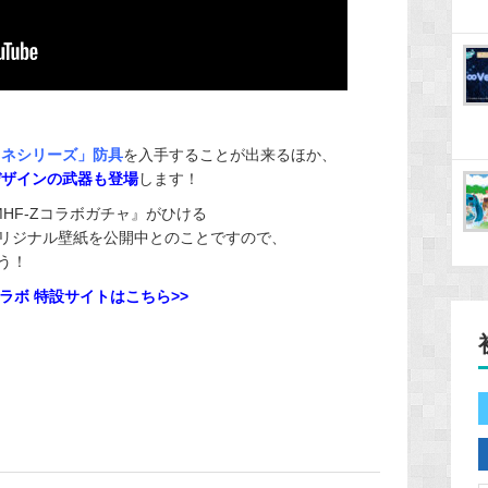
キネシリーズ」防具
を入手することが出来るほか、
デザインの武器
も登場
します！
× MHF-Zコラボガチャ』がひける
リジナル壁紙を公開中とのことですので、
う！
雪ミクコラボ 特設サイトはこちら>>