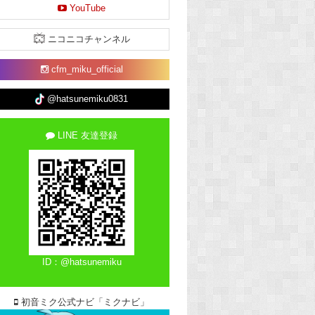
YouTube
ニコニコチャンネル
cfm_miku_official
@hatsunemiku0831
LINE 友達登録
ID：@hatsunemiku
初音ミク公式ナビ「ミクナビ」