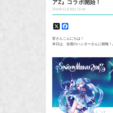
アZ』コラボ開始！
2016年11月30日 15:00
X
F
a
皆さんこんにちは！
c
本日は、全国のハンターさんに朗報！
e
b
o
o
k