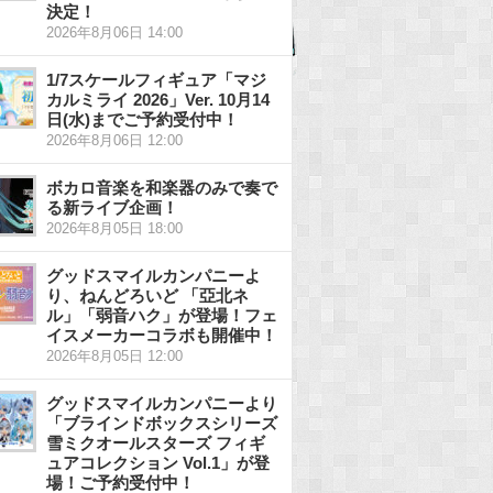
決定！
2026年8月06日 14:00
1/7スケールフィギュア「マジ
カルミライ 2026」Ver. 10月14
日(水)までご予約受付中！
2026年8月06日 12:00
ボカロ音楽を和楽器のみで奏で
る新ライブ企画！
2026年8月05日 18:00
グッドスマイルカンパニーよ
り、ねんどろいど 「亞北ネ
ル」「弱音ハク」が登場！フェ
イスメーカーコラボも開催中！
2026年8月05日 12:00
グッドスマイルカンパニーより
「ブラインドボックスシリーズ
雪ミクオールスターズ フィギ
ュアコレクション Vol.1」が登
場！ご予約受付中！