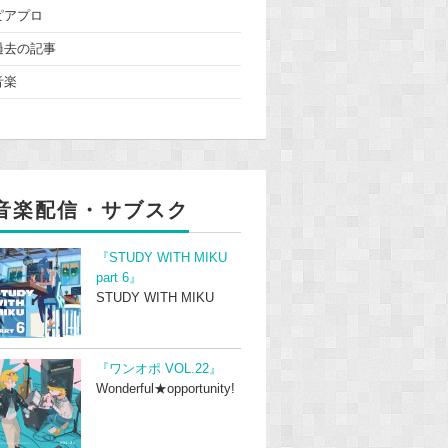
ピアプロ
過去の記事
音楽
音楽配信・サブスク
『STUDY WITH MIKU
part 6』
STUDY WITH MIKU
『ワンオポ VOL.22』
Wonderful★opportunity!