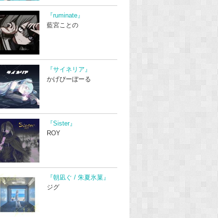
『ruminate』
藍宮ことの
『サイネリア』
かげぴーぼーる
『Sister』
ROY
『朝凪ぐ / 朱夏氷菓』
ジグ