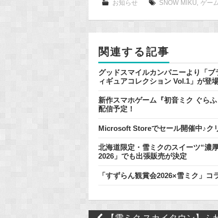
e
お知らせ
SNOW MIKU
,
ゲー
b
o
o
関連する記事
k
グッドスマイルカンパニーより「ブラ
ィギュアコレクション Vol.1」が
新作スマホゲーム『初音ミク ぐらふぃ
配信予定！
Microsoft Storeでセール開
北海道限定・雪ミクのスイーツ“濃厚
2026」でも出張販売が決定
「すずらん観賞会2026×雪ミク」コ
Post