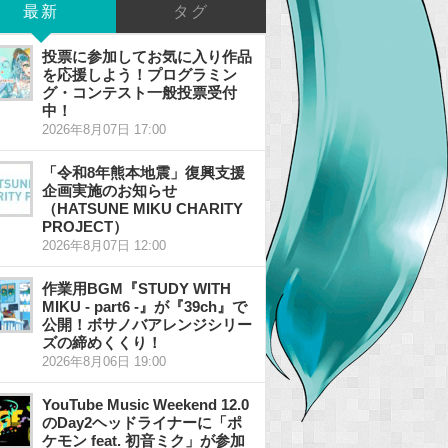
最新
タグ
投票に参加してお気に入り作品
を応援しよう！プログラミン
グ・コンテスト一般投票受付
中！
2026年8月07日 17:00
「令和8年熊本地震」復興支援
企画実施のお知らせ
（HATSUNE MIKU CHARITY
PROJECT）
2026年8月07日 12:00
作業用BGM『STUDY WITH
MIKU - part6 -』が『39ch』で
公開！ボサノバアレンジシリー
ズの締めくくり！
2026年8月06日 19:00
YouTube Music Weekend 12.0
のDay2ヘッドライナーに「ポ
ケモン feat. 初音ミク」が参加