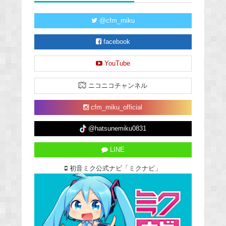
@cfm_miku
facebook
YouTube
ニコニコチャンネル
cfm_miku_official
@hatsunemiku0831
LINE
初音ミク公式ナビ「ミクナビ」