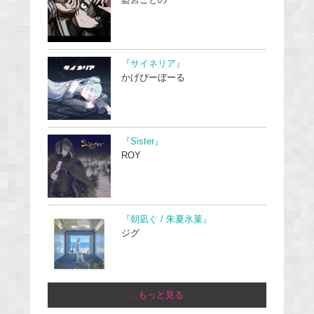
『サイネリア』
かげぴーぼーる
『Sister』
ROY
『朝凪ぐ / 朱夏氷菓』
ジグ
...もっと見る