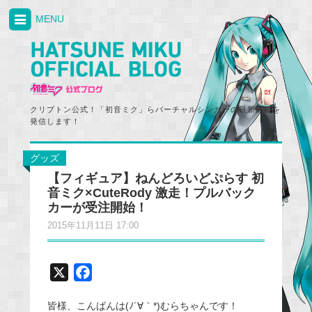
MENU
クリプトン公式！「初音ミク」らバーチャルシンガーの最新情報を
発信します！
グッズ
【フィギュア】ねんどろいどぷらす 初
音ミク×CuteRody 激走！プルバック
カーが受注開始！
2015年11月11日 17:00
X
F
a
皆様、こんばんは(ﾉ´∀｀*)むらちゃんです！
c