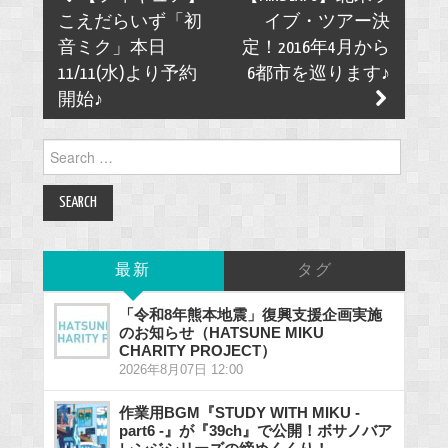
navigation
こえだらいず「初
イブ・ツアー決
音ミク」本日
定！2016年4月から
11/11(水)より予約
6都市を巡ります♪
開始♪
Search
for:
最新
タグ
「令和8年熊本地震」復興支援企画実施
のお知らせ（HATSUNE MIKU
CHARITY PROJECT）
2026年8月07日 12:00
作業用BGM『STUDY WITH MIKU -
part6 -』が『39ch』で公開！ボサノバア