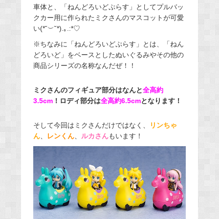
車体と、「ねんどろいどぷらす」としてプルバッ
クカー用に作られたミクさんのマスコットが可愛
い(*˘︶˘*).｡.:*♡
※ちなみに「ねんどろいどぷらす」とは、「ねん
どろいど」をベースとしたぬいぐるみやその他の
商品シリーズの名称なんだぜ！！
ミクさんのフィギュア部分はなんと
全高約
3.5cm
！ロディ部分は
全高約6.5cm
となります！
そして今回はミクさんだけではなく、
リンちゃ
ん
、
レンくん
、
ルカさん
もいます！