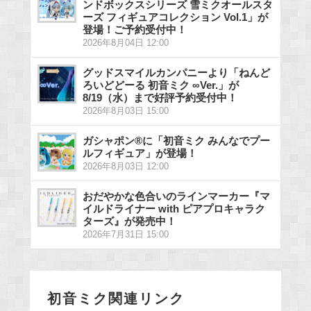
ンドボックスシリーズ 雪ミクオールスタ
ーズ フィギュアコレクション Vol.1」が
登場！ご予約受付中！
2026年8月04日 12:00
グッドスマイルカンパニーより「ねんど
ろいどどーる 初音ミク ∞Ver.」が
8/19（水）まで好評予約受付中！
2026年8月03日 15:00
ガシャポン®に「初音ミク みんなでプー
ルフィギュア」が登場！
2026年8月03日 12:00
おだやかな色合いのラインマーカー『マ
イルドライナー with ピアプロキャラク
ターズ』が発売中！
2026年7月31日 15:00
初音ミク関連リンク