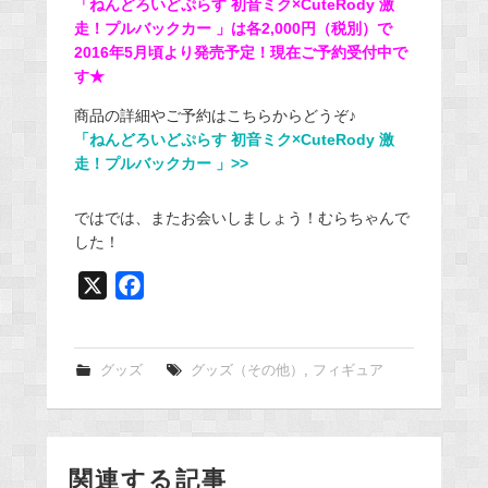
「ねんどろいどぷらす 初音ミク×CuteRody 激
走！プルバックカー 」は各2,000円（税別）で
2016年5月頃より発売予定！現在ご予約受付中で
す★
商品の詳細やご予約はこちらからどうぞ♪
「ねんどろいどぷらす 初音ミク×CuteRody 激
走！プルバックカー 」>>
ではでは、またお会いしましょう！むらちゃんで
した！
X
F
a
c
e
グッズ
グッズ（その他）
,
フィギュア
b
o
o
関連する記事
k