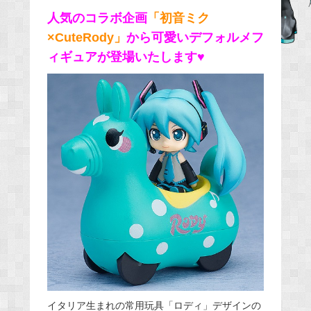
e
人気のコラボ企画
「初音ミク
b
×CuteRody」
から可愛いデフォルメフ
o
ィギュアが登場いたします♥
o
k
イタリア生まれの常用玩具「ロディ」デザインの