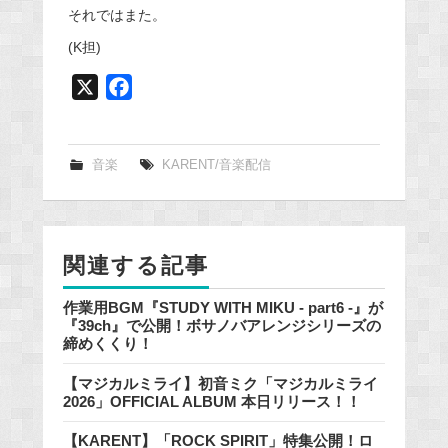
それではまた。
(K担)
X
F
a
c
e
音楽
KARENT/音楽配信
b
o
o
関連する記事
k
作業用BGM『STUDY WITH MIKU - part6 -』が
『39ch』で公開！ボサノバアレンジシリーズの
締めくくり！
【マジカルミライ】初音ミク「マジカルミライ
2026」OFFICIAL ALBUM 本日リリース！！
【KARENT】「ROCK SPIRIT」特集公開！ロ