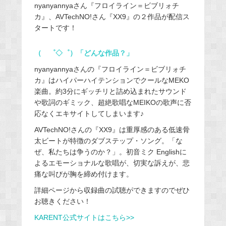
nyanyannyaさん『フロイライン＝ビブリォチ
カ』、AVTechNO!さん『XX9』の２作品が配信ス
タートです！
（ ゜◇゜）「どんな作品？」
nyanyannyaさんの『フロイライン＝ビブリォチ
カ』はハイパーハイテンションでクールなMEKO
楽曲。約3分にギッチリと詰め込まれたサウンド
や歌詞のギミック、超絶歌唱なMEIKOの歌声に否
応なくエキサイトしてしまいます♪
AVTechNO!さんの『XX9』は重厚感のある低速骨
太ビートが特徴のダブステップ・ソング。「な
ぜ、私たちは争うのか？」。初音ミク Englishに
よるエモーショナルな歌唱が、切実な訴えが、悲
痛な叫びが胸を締め付けます。
詳細ページから収録曲の試聴ができますのでぜひ
お聴きください！
KARENT公式サイトはこちら>>