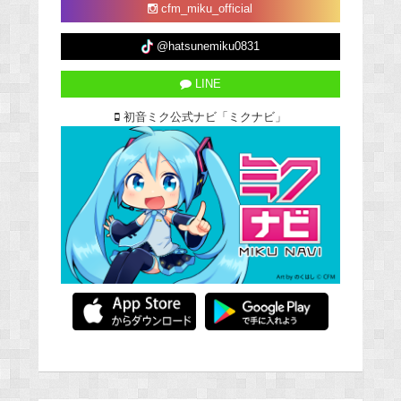
cfm_miku_official
@hatsunemiku0831
LINE
初音ミク公式ナビ「ミクナビ」