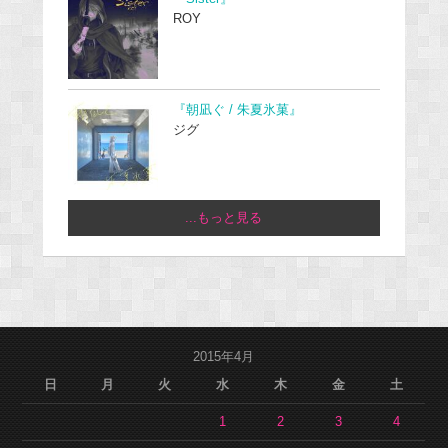
ROY
『朝凪ぐ / 朱夏氷菓』
ジグ
...もっと見る
2015年4月
日
月
火
水
木
金
土
1
2
3
4