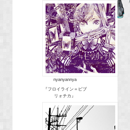
c
e
b
o
o
k
nyanyannya
『フロイライン＝ビブ
リォチカ』