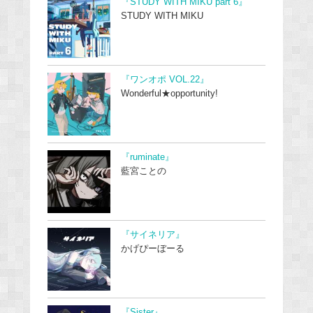
『STUDY WITH MIKU part 6』
STUDY WITH MIKU
『ワンオポ VOL.22』
Wonderful★opportunity!
『ruminate』
藍宮ことの
『サイネリア』
かげぴーぼーる
『Sister』