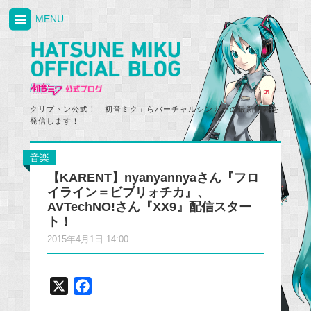
MENU
クリプトン公式！「初音ミク」らバーチャルシンガーの最新情報を
発信します！
音楽
【KARENT】nyanyannyaさん『フロ
イライン＝ビブリォチカ』、
AVTechNO!さん『XX9』配信スター
ト！
2015年4月1日 14:00
X
F
a