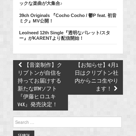
ックな楽曲が大集合♪
39ch Originals 『Cocho Cocho / 鬱P feat. 初音
ミク』MV公開！
Leo/need 12th Single『透明なパレット/スタ
ー』がKARENTより配信開始！
Post
【音楽制作】ク
【お知らせ】4月1
navigation
リプトンが自信を
日はクリプトン社
持ってお届けする
内からニコ生やり
新たなDTMソフト
ます！
『伊藤ヒロユキ
V4X』発売決定！
Search
for: