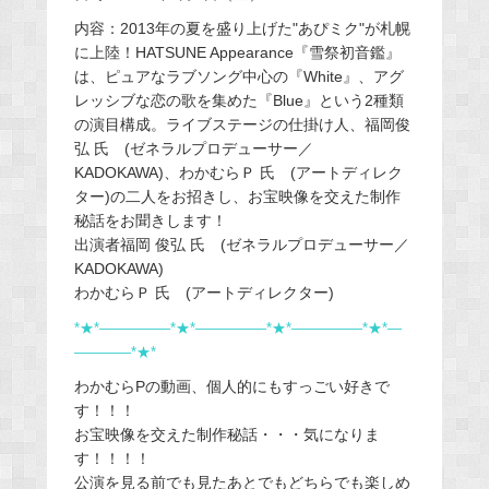
内容：2013年の夏を盛り上げた"あぴミク"が札幌
に上陸！HATSUNE Appearance『雪祭初音鑑』
は、ピュアなラブソング中心の『White』、アグ
レッシブな恋の歌を集めた『Blue』という2種類
の演目構成。ライブステージの仕掛け人、福岡俊
弘 氏 (ゼネラルプロデューサー／
KADOKAWA)、わかむらＰ 氏 (アートディレク
ター)の二人をお招きし、お宝映像を交えた制作
秘話をお聞きします！
出演者福岡 俊弘 氏 (ゼネラルプロデューサー／
KADOKAWA)
わかむらＰ 氏 (アートディレクター)
*★*―――――*★*―――――*★*―――――*★*―
――――*★*
わかむらPの動画、個人的にもすっごい好きで
す！！！
お宝映像を交えた制作秘話・・・気になりま
す！！！！
公演を見る前でも見たあとでもどちらでも楽しめ