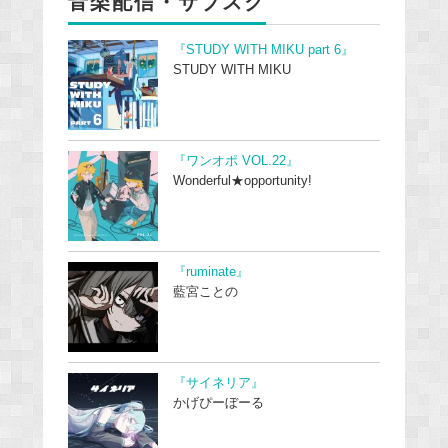
音楽配信・サブスク
『STUDY WITH MIKU part 6』
STUDY WITH MIKU
『ワンオポ VOL.22』
Wonderful★opportunity!
『ruminate』
藍宮ことの
『サイネリア』
かげぴーぼーる