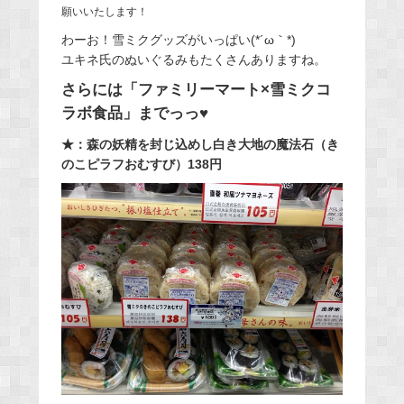
願いいたします！
わーお！雪ミクグッズがいっぱい(*´ω｀*)
ユキネ氏のぬいぐるみもたくさんありますね。
さらには「ファミリーマート×雪ミクコ
ラボ食品」までっっ♥
★：森の妖精を封じ込めし白き大地の魔法石（き
のこピラフおむすび）138円