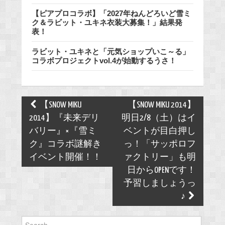
【ピアプロコラボ】「2027年ねんどろいど雪ミ
ク＆ラビット・ユキネ衣装大募集！」結果発
表！
ラビット・ユキネと「元気ショップいこ～る」
コラボプロジェクトvol.4が始動するうさ！
Post
【SNOW MIKU
【SNOW MIKU 2014】
navigation
2014】『未来デリ
明日2/8（土）はイ
バリー』×『雪ミ
ベントが目白押し
ク』コラボ謎解き
っ！「サッポロフ
イベント開催！！
ァクトリー」も明
日からOPENです！
予習しましょうっ
♪
Search