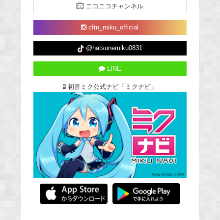
ニコニコチャンネル
cfm_miku_official
@hatsunemiku0831
LINE
初音ミク公式ナビ「ミクナビ」