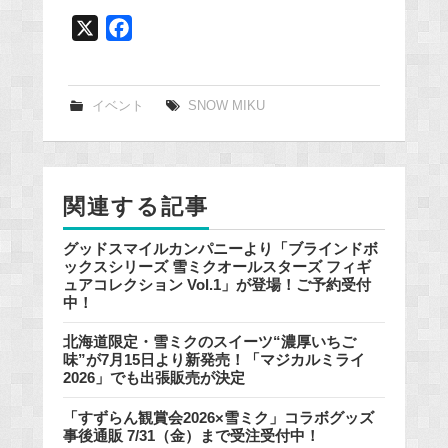
X
F
a
c
e
イベント
SNOW MIKU
b
o
o
関連する記事
k
グッドスマイルカンパニーより「ブラインドボ
ックスシリーズ 雪ミクオールスターズ フィギ
ュアコレクション Vol.1」が登場！ご予約受付
中！
北海道限定・雪ミクのスイーツ“濃厚いちご
味”が7月15日より新発売！「マジカルミライ
2026」でも出張販売が決定
「すずらん観賞会2026×雪ミク」コラボグッズ
事後通販 7/31（金）まで受注受付中！