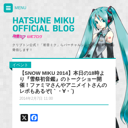
MENU
クリプトン公式！「初音ミク」らバーチャルシンガーの最新情報を
発信します！
イベント
【SNOW MIKU 2014】本日の18時よ
り『雪祭初音鑑』のトークショー開
催！ファミマさんやアニメイトさんの
レポもあるぞ(｀・∀・´)
2014年2月7日 11:00
X
F
a