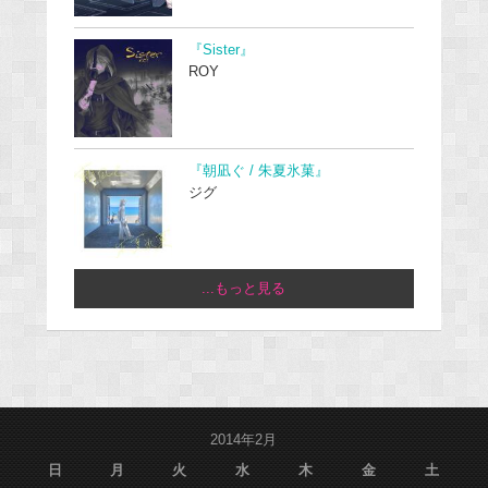
『Sister』
ROY
『朝凪ぐ / 朱夏氷菓』
ジグ
...もっと見る
2014年2月
日
月
火
水
木
金
土