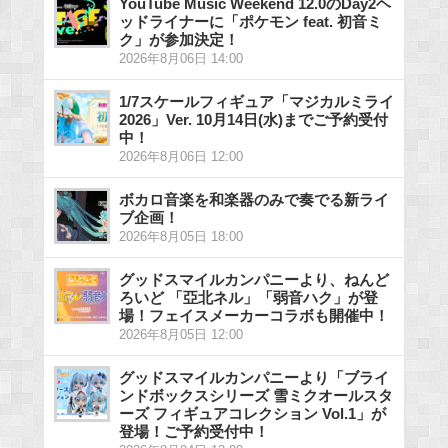
YouTube Music Weekend 12.0のDay2ヘ
ッドライナーに「ポケモン feat. 初音ミ
ク」が参加決定！
2026年8月06日 14:00
1/7スケールフィギュア「マジカルミライ
2026」Ver. 10月14日(水)までご予約受付
中！
2026年8月06日 12:00
ボカロ音楽を和楽器のみで奏でる新ライ
ブ企画！
2026年8月05日 18:00
グッドスマイルカンパニーより、ねんど
ろいど 「亞北ネル」「弱音ハク」が登
場！フェイスメーカーコラボも開催中！
2026年8月05日 12:00
グッドスマイルカンパニーより「ブライ
ンドボックスシリーズ 雪ミクオールスタ
ーズ フィギュアコレクション Vol.1」が
登場！ご予約受付中！