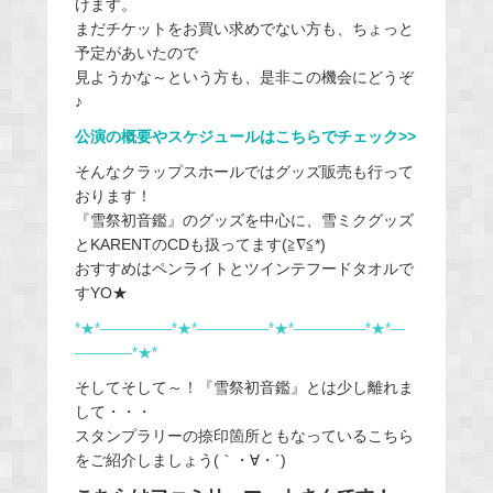
けます。
まだチケットをお買い求めでない方も、ちょっと
予定があいたので
見ようかな～という方も、是非この機会にどうぞ
♪
公演の概要やスケジュールはこちらでチェック>>
そんなクラップスホールではグッズ販売も行って
おります！
『雪祭初音鑑』のグッズを中心に、雪ミクグッズ
とKARENTのCDも扱ってます(≧∇≦*)
おすすめはペンライトとツインテフードタオルで
すYO★
*★*―――――*★*―――――*★*―――――*★*―
――――*★*
そしてそして～！『雪祭初音鑑』とは少し離れま
して・・・
スタンプラリーの捺印箇所ともなっているこちら
をご紹介しましょう(｀・∀・´)