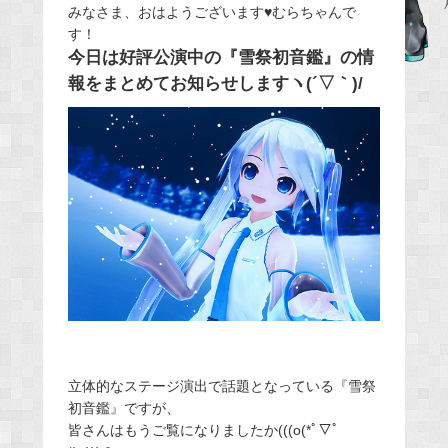
みなさま、おはようございます♥むらちゃんで
c
す！
e
今日は好評公演中の『雪祭初音鑑』の情
b
報をまとめてお知らせしますヽ(´▽｀)/
o
o
k
立体的なステージ演出で話題となっている『雪祭
初音鑑』ですが、
皆さんはもうご覧になりましたか(((o(*ﾟ▽ﾟ